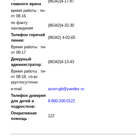
(86342)4-17-87
главного врача
время работы : пн-
пт 08-16
по факту
(86342)4-32-30
нахождения
Телефон горячей
(86342) 4-02-65
линии:
Время работы : пн-
пт 08-17
Дежурный
(86342)4-13-43
администратор
:
Время работы : пн-
пт 08-18, сб-вс
круглосуточно
e-mail:
azovcgb@yandex.ru
Телефон доверия
для детей и
8-800-200-0122
подростков:
Оперативная
122
помощь
: