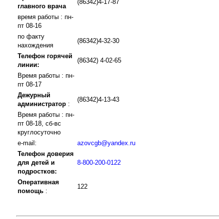
(86342)4-17-87
главного врача
время работы : пн-
пт 08-16
по факту
(86342)4-32-30
нахождения
Телефон горячей
(86342) 4-02-65
линии:
Время работы : пн-
пт 08-17
Дежурный
(86342)4-13-43
администратор
:
Время работы : пн-
пт 08-18, сб-вс
круглосуточно
e-mail:
azovcgb@yandex.ru
Телефон доверия
для детей и
8-800-200-0122
подростков:
Оперативная
122
помощь
: