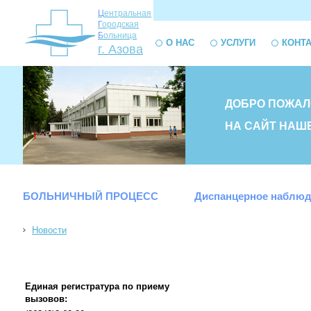
Ц
ентральная
Г
ородская
Б
ольница
О НАС
УСЛУГИ
КОНТ
г. Азова
ДОБРО ПОЖАЛ
НА САЙТ НАШ
БОЛЬНИЧНЫЙ ПРОЦЕСС
Диспанцерное наблюд
Новости
Единая регистратура по приему
вызовов: