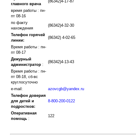
(86342)4-17-87
главного врача
время работы : пн-
пт 08-16
по факту
(86342)4-32-30
нахождения
Телефон горячей
(86342) 4-02-65
линии:
Время работы : пн-
пт 08-17
Дежурный
(86342)4-13-43
администратор
:
Время работы : пн-
пт 08-18, сб-вс
круглосуточно
e-mail:
azovcgb@yandex.ru
Телефон доверия
для детей и
8-800-200-0122
подростков:
Оперативная
122
помощь
: