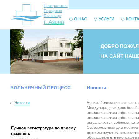
Ц
ентральная
Г
ородская
Б
ольница
О НАС
УСЛУГИ
КОНТ
г. Азова
ДОБРО ПОЖАЛ
НА САЙТ НАШ
БОЛЬНИЧНЫЙ ПРОЦЕСС
Новости
Новости
Если заболевание выявляетс
Международный день борьбы с
онкологическими заболевани
онкологическими заболевани
актуальность проблемы, кото
Своевременная диагностика —
Единая регистратура по приему
диагностируют только на чет
вызовов:
оборудование, в настоящее 