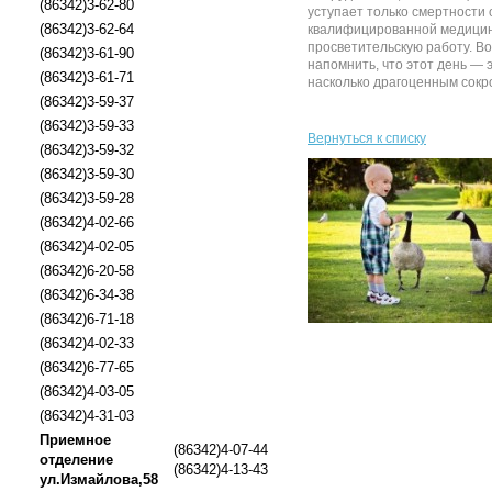
(86342)3-62-80
уступает только смертности 
(86342)3-62-64
квалифицированной медицинс
просветительскую работу. В
(86342)3-61-90
напомнить, что этот день — 
(86342)3-61-71
насколько драгоценным сокро
(86342)3-59-37
(86342)3-59-33
Вернуться к списку
(86342)3-59-32
(86342)3-59-30
(86342)3-59-28
(86342)4-02-66
(86342)4-02-05
(86342)6-20-58
(86342)6-34-38
(86342)6-71-18
(86342)4-02-33
(86342)6-77-65
(86342)4-03-05
(86342)4-31-03
Приемное
(86342)4-07-44
отделение
(86342)4-13-43
ул.Измайлова,58