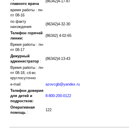
(86342)4-17-87
главного врача
время работы : пн-
пт 08-16
по факту
(86342)4-32-30
нахождения
Телефон горячей
(86342) 4-02-65
линии:
Время работы : пн-
пт 08-17
Дежурный
(86342)4-13-43
администратор
:
Время работы : пн-
пт 08-18, сб-вс
круглосуточно
e-mail:
azovcgb@yandex.ru
Телефон доверия
для детей и
8-800-200-0122
подростков:
Оперативная
122
помощь
: