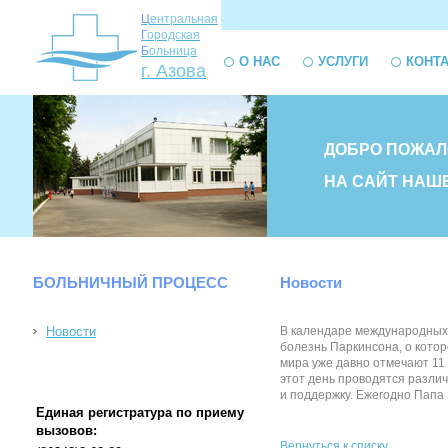
Ц
ентральная
Г
ородская
Б
ольница
О НАС
УСЛУГИ
КОНТ
г. Азова
ДОБРО ПОЖАЛ
НА САЙТ НАШ
БОЛЬНИЧНЫЙ ПРОЦЕСС
Новости
Новости
В календаре международных 
болезнь Паркинсона, о котор
мира уже давно отмечают 11
этот день проводятся разли
и поддержку. Ежегодно Папа 
Единая регистратура по приему
вызовов:
Вернуться к списку