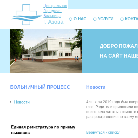
Ц
ентральная
Г
ородская
Б
ольница
О НАС
УСЛУГИ
КОНТ
г. Азова
ДОБРО ПОЖАЛ
НА САЙТ НАШ
БОЛЬНИЧНЫЙ ПРОЦЕСС
Новости
Новости
4 января 2019 года был впер
глаз. Родители приложили вс
позволяла читать в темноте
распространение по всему мир
Единая регистратура по приему
вызовов:
Вернуться к списку