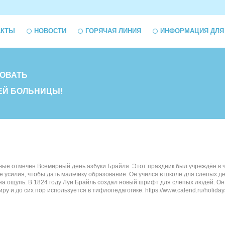
АКТЫ
НОВОСТИ
ГОРЯЧАЯ ЛИНИЯ
ИНФОРМАЦИЯ ДЛЯ
ОВАТЬ
ЕЙ БОЛЬНИЦЫ!
вые отмечен Всемирный день азбуки Брайля. Этот праздник был учреждён в ч
е усилия, чтобы дать мальчику образование. Он учился в школе для слепых 
 на ощупь. В 1824 году Луи Брайль создал новый шрифт для слепых людей. О
у и до сих пор используется в тифлопедагогике. https://www.calend.ru/holiday