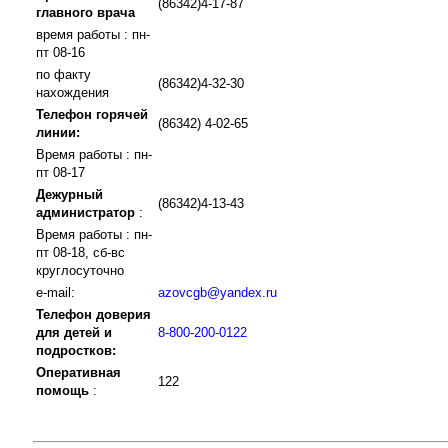
(86342)4-17-87
главного врача
время работы : пн-
пт 08-16
по факту
(86342)4-32-30
нахождения
Телефон горячей
(86342) 4-02-65
линии:
Время работы : пн-
пт 08-17
Дежурный
(86342)4-13-43
администратор
:
Время работы : пн-
пт 08-18, сб-вс
круглосуточно
e-mail:
azovcgb@yandex.ru
Телефон доверия
для детей и
8-800-200-0122
подростков:
Оперативная
122
помощь
: