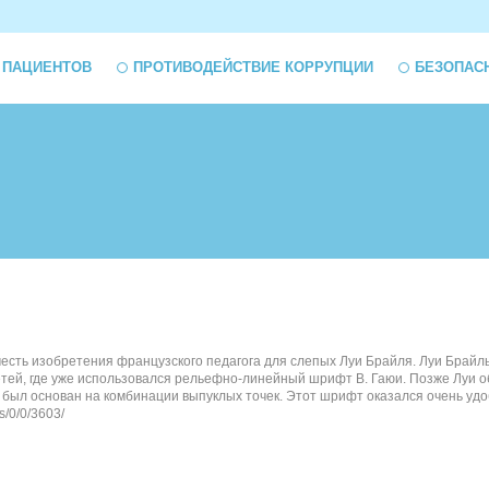
 ПАЦИЕНТОВ
ПРОТИВОДЕЙСТВИЕ КОРРУПЦИИ
БЕЗОПАС
есть изобретения французского педагога для слепых Луи Брайля. Луи Брайль
детей, где уже использовался рельефно-линейный шрифт В. Гаюи. Позже Луи 
н был основан на комбинации выпуклых точек. Этот шрифт оказался очень уд
s/0/0/3603/