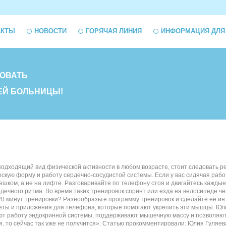
АКТЫ
НОВОСТИ
ГОРЯЧАЯ ЛИНИЯ
ИНФОРМАЦИЯ ДЛЯ
ОВАТЬ
ЕЙ БОЛЬНИЦЫ!
одходящий вид физической активности в любом возрасте, стоит следовать ре
кую форму и работу сердечно-сосудистой системы. Если у вас сидячая работ
шком, а не на лифте. Разговаривайте по телефону стоя и двигайтесь каждые
дечного ритма. Во время таких тренировок спринт или езда на велосипеде че
20 минут тренировки? Разнообразьте программу тренировок и сделайте её ин
ты и приложения для телефона, которые помогают укрепить эти мышцы. Юлия
ют работу эндокринной системы, поддерживают мышечную массу и позволяют с
ся, то сейчас так уже не получится». Статью прокомментировали: Юлия Гуляев