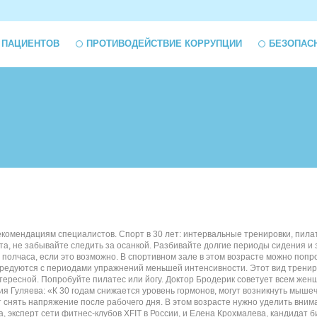
 ПАЦИЕНТОВ
ПРОТИВОДЕЙСТВИЕ КОРРУПЦИИ
БЕЗОПАС
комендациям специалистов. Спорт в 30 лет: интервальные тренировки, пила
а, не забывайте следить за осанкой. Разбивайте долгие периоды сидения и 
 полчаса, если это возможно. В спортивном зале в этом возрасте можно поп
редуются с периодами упражнений меньшей интенсивности. Этот вид тренировки
тересной. Попробуйте пилатес или йогу. Доктор Бродерик советует всем же
 Гуляева: «К 30 годам снижается уровень гормонов, могут возникнуть мыше
нять напряжение после рабочего дня. В этом возрасте нужно уделить вниман
а, эксперт сети фитнес-клубов XFIT в России, и Елена Крохмалева, кандидат