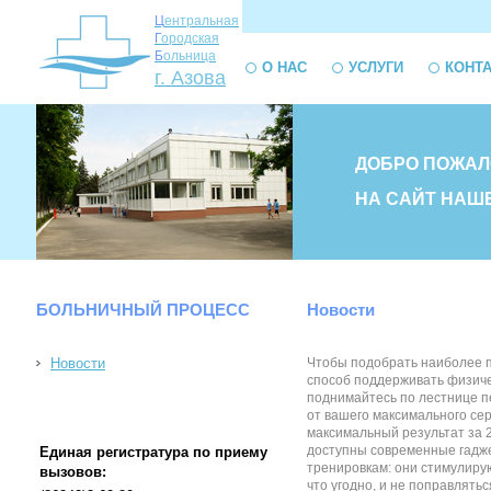
Ц
ентральная
Г
ородская
Б
ольница
О НАС
УСЛУГИ
КОНТ
г. Азова
ДОБРО ПОЖАЛ
НА САЙТ НАШ
БОЛЬНИЧНЫЙ ПРОЦЕСС
Новости
Новости
Чтобы подобрать наиболее п
способ поддерживать физичес
поднимайтесь по лестнице пе
от вашего максимального сер
максимальный результат за 
доступны современные гадже
Единая регистратура по приему
тренировкам: они стимулиру
вызовов:
что угодно, и не поправлять