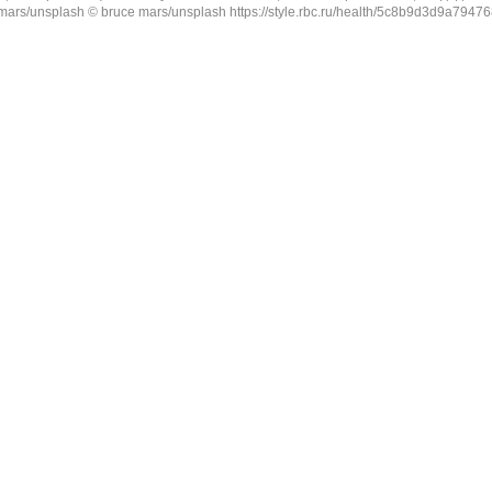
ars/unsplash © bruce mars/unsplash https://style.rbc.ru/health/5c8b9d3d9a7947