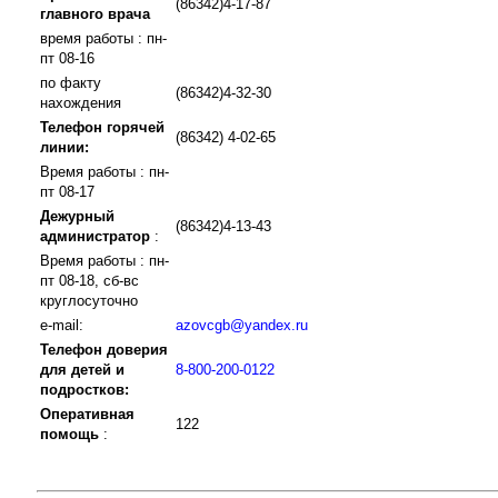
(86342)4-17-87
главного врача
время работы : пн-
пт 08-16
по факту
(86342)4-32-30
нахождения
Телефон горячей
(86342) 4-02-65
линии:
Время работы : пн-
пт 08-17
Дежурный
(86342)4-13-43
администратор
:
Время работы : пн-
пт 08-18, сб-вс
круглосуточно
e-mail:
azovcgb@yandex.ru
Телефон доверия
для детей и
8-800-200-0122
подростков:
Оперативная
122
помощь
: