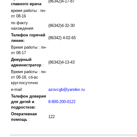
(86342)4-17-87
главного врача
время работы : пн-
пт 08-16
по факту
(86342)4-32-30
нахождения
Телефон горячей
(86342) 4-02-65
линии:
Время работы : пн-
пт 08-17
Дежурный
(86342)4-13-43
администратор
:
Время работы : пн-
пт 08-18, сб-вс
круглосуточно
e-mail:
azovcgb@yandex.ru
Телефон доверия
для детей и
8-800-200-0122
подростков:
Оперативная
122
помощь
: