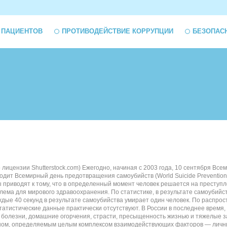
 ПАЦИЕНТОВ
ПРОТИВОДЕЙСТВИЕ КОРРУПЦИИ
БЕЗОПАС
по лицензии Shutterstock.com) Ежегодно, начиная с 2003 года, 10 сентября 
роводит Всемирный день предотвращения самоубийств (World Suicide Preventio
приводят к тому, что в определенный момент человек решается на преступле
ема для мирового здравоохранения. По статистике, в результате самоубийств
ждые 40 секунд в результате самоубийства умирает один человек. По распр
тистические данные практически отсутствуют. В России в последнее время, к
болезни, домашние огорчения, страсти, пресыщенность жизнью и тяжелые за
м, определяемым целым комплексом взаимодействующих факторов — личных, 