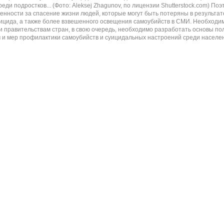
реди подростков... (Фото: Aleksej Zhagunov, по лицензии Shutterstock.com
венности за спасение жизни людей, которые могут быть потеряны в результа
цида, а также более взвешенного освещения самоубийств в СМИ. Необходим
и правительствам стран, в свою очередь, необходимо разработать основы п
и мер профилактики самоубийств и суицидальных настроений среди населения. 