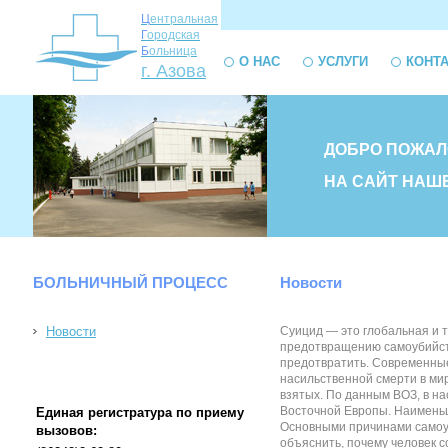
Ц
ентральная
Г
ородская
Б
ольница
О НАС
УСЛУГИ
КОНТ
г. Азова
ДОБРО ПОЖАЛ
НА САЙТ НАШ
БОЛЬНИЧНЫЙ ПРОЦЕСС
Новости
Новости
Суицид — это глобальная и т
предотвращению самоубийств 
предотвратить. Современные 
насильственной смерти в мир
взятых. По данным ВОЗ, в н
Восточной Европы. Наименьши
Единая регистратура по приему
Основными причинами самоуб
вызовов:
объяснить, почему человек 