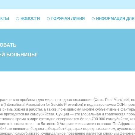
АКТЫ
НОВОСТИ
ГОРЯЧАЯ ЛИНИЯ
ИНФОРМАЦИЯ ДЛЯ
ОВАТЬ
ЕЙ БОЛЬНИЦЫ!
рагическая проблема для мирового здравоохранения (Фото: Piotr Marcinski, 
(International Association for Suicide Prevention) и под патронажем ООН, п
ритмы жизни и работы, а также, по-видимому, многие субъективные факторы 
е приходится на самоубийства. Суицид — это глобальная и трагическая пробл
астоящее время в мире ежегодно совершается более 700 000 самоубийств, ка
е же показатели — в Латинской Америке и исламских странах. По Африке ста
ийств являются бедность, безработица, страх перед наказанием, душевные 
совершил самоубийство: суицидальное поведение является сложным феномено