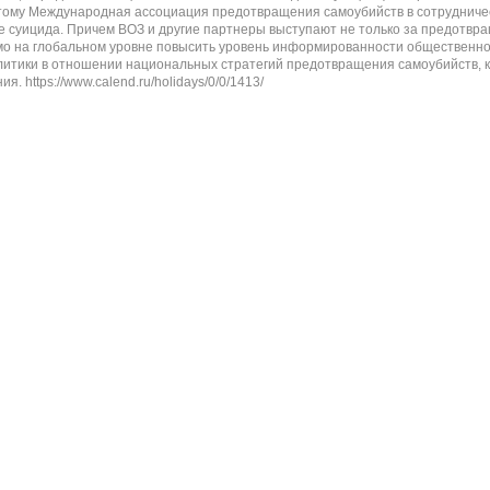
) Поэтому Международная ассоциация предотвращения самоубийств в сотруднич
те суицида. Причем ВОЗ и другие партнеры выступают не только за предотвр
о на глобальном уровне повысить уровень информированности общественно
олитики в отношении национальных стратегий предотвращения самоубийств, к
https://www.calend.ru/holidays/0/0/1413/