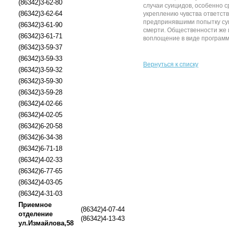
(86342)3-62-80
случаи суицидов, особенно с
(86342)3-62-64
укреплению чувства ответст
предпринявшими попытку суи
(86342)3-61-90
смерти. Общественности же 
(86342)3-61-71
воплощение в виде программ 
(86342)3-59-37
(86342)3-59-33
Вернуться к списку
(86342)3-59-32
(86342)3-59-30
(86342)3-59-28
(86342)4-02-66
(86342)4-02-05
(86342)6-20-58
(86342)6-34-38
(86342)6-71-18
(86342)4-02-33
(86342)6-77-65
(86342)4-03-05
(86342)4-31-03
Приемное
(86342)4-07-44
отделение
(86342)4-13-43
ул.Измайлова,58