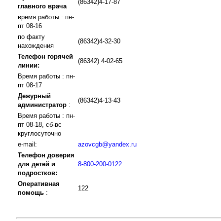
(86342)4-17-87
главного врача
время работы : пн-
пт 08-16
по факту
(86342)4-32-30
нахождения
Телефон горячей
(86342) 4-02-65
линии:
Время работы : пн-
пт 08-17
Дежурный
(86342)4-13-43
администратор
:
Время работы : пн-
пт 08-18, сб-вс
круглосуточно
e-mail:
azovcgb@yandex.ru
Телефон доверия
для детей и
8-800-200-0122
подростков:
Оперативная
122
помощь
: