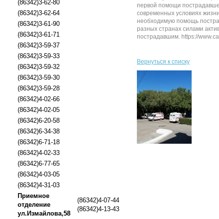
(86342)3-62-80
первой помощи пострадавшем
(86342)3-62-64
современных условиях жизни
необходимую помощь пострада
(86342)3-61-90
разных странах силами акти
(86342)3-61-71
пострадавшим. https://www.cal
(86342)3-59-37
(86342)3-59-33
Вернуться к списку
(86342)3-59-32
(86342)3-59-30
(86342)3-59-28
(86342)4-02-66
(86342)4-02-05
(86342)6-20-58
(86342)6-34-38
(86342)6-71-18
(86342)4-02-33
(86342)6-77-65
(86342)4-03-05
(86342)4-31-03
Приемное
(86342)4-07-44
отделение
(86342)4-13-43
ул.Измайлова,58