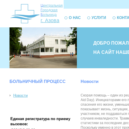
Ц
ентральная
Г
ородская
Б
ольница
О НАС
УСЛУГИ
КОНТ
г. Азова
ДОБРО ПОЖАЛ
НА САЙТ НАШ
БОЛЬНИЧНЫЙ ПРОЦЕСС
Новости
Новости
Скорая помощь – один из реш
Aid Day). Инициаторами его
спасения его жизни, уменьш
показывает жизнь, ситуации,
участником, не поддаваться 
случаев инвалидности. Трав
Единая регистратура по приему
статистики за последние де
вызовов:
Поскольку именно в этот пр