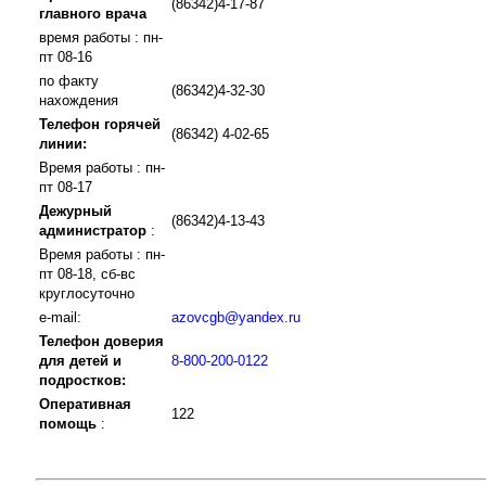
(86342)4-17-87
главного врача
время работы : пн-
пт 08-16
по факту
(86342)4-32-30
нахождения
Телефон горячей
(86342) 4-02-65
линии:
Время работы : пн-
пт 08-17
Дежурный
(86342)4-13-43
администратор
:
Время работы : пн-
пт 08-18, сб-вс
круглосуточно
e-mail:
azovcgb@yandex.ru
Телефон доверия
для детей и
8-800-200-0122
подростков:
Оперативная
122
помощь
: