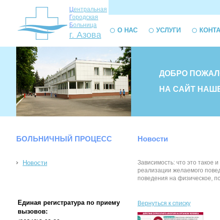
Ц
ентральная
Г
ородская
Б
ольница
О НАС
УСЛУГИ
КОНТ
г. Азова
ДОБРО ПОЖАЛ
НА САЙТ НАШ
БОЛЬНИЧНЫЙ ПРОЦЕСС
Новости
Новости
Зависимость: что это такое
реализации желаемого повед
поведения на физическое, псих
Единая регистратура по приему
Вернуться к списку
вызовов: