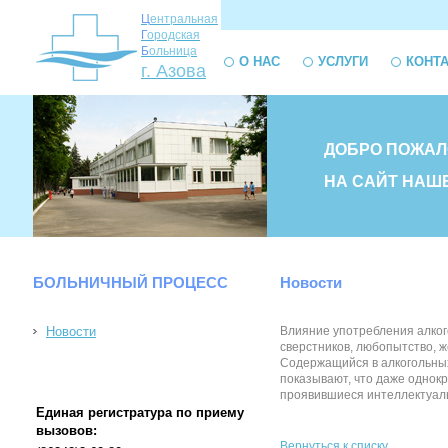
Ц
ентральная
Г
ородская
Б
ольница
О НАС
УСЛУГИ
КОНТ
г. Азова
ДОБРО ПОЖАЛ
НА САЙТ НАШ
БОЛЬНИЧНЫЙ ПРОЦЕСС
Новости
Новости
Влияние употребления алкого
сверстников, любопытство, ж
Содержащийся в алкогольных 
показывают, что даже однок
проявившиеся интеллектуальны
Единая регистратура по приему
вызовов:
Вернуться к списку