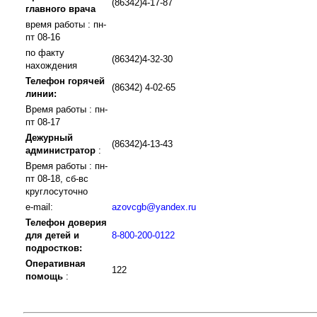
(86342)4-17-87
главного врача
время работы : пн-
пт 08-16
по факту
(86342)4-32-30
нахождения
Телефон горячей
(86342) 4-02-65
линии:
Время работы : пн-
пт 08-17
Дежурный
(86342)4-13-43
администратор
:
Время работы : пн-
пт 08-18, сб-вс
круглосуточно
e-mail:
azovcgb@yandex.ru
Телефон доверия
для детей и
8-800-200-0122
подростков:
Оперативная
122
помощь
: