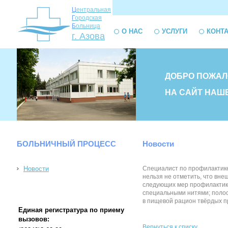
Ц
ентральная
Г
ородская
Б
ольница
О НАС
УСЛУГИ
КОНТ
г. Азова
ДОБРО ПОЖАЛ
НА САЙТ НАШ
БОЛЬНИЧНЫЙ ПРОЦЕСС
Новости
Новости
Специалист по профилактике
нельзя не отметить, что вне
следующих мер профилактики 
специальными нитями; полос
в пищевой рацион твёрдых пр
Единая регистратура по приему
вызовов:
Вернуться к списку