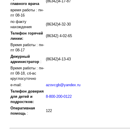
(86342)4-17-87
главного врача
время работы : пн-
пт 08-16
по факту
(86342)4-32-30
нахождения
Телефон горячей
(86342) 4-02-65
линии:
Время работы : пн-
пт 08-17
Дежурный
(86342)4-13-43
администратор
:
Время работы : пн-
пт 08-18, сб-вс
круглосуточно
e-mail:
azovcgb@yandex.ru
Телефон доверия
для детей и
8-800-200-0122
подростков:
Оперативная
122
помощь
: