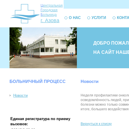
Ц
ентральная
Г
ородская
Б
ольница
О НАС
УСЛУГИ
КОНТ
г. Азова
ДОБРО ПОЖАЛ
НА САЙТ НАШ
БОЛЬНИЧНЫЙ ПРОЦЕСС
Новости
Новости
Неделя профилактики онколо
осведомлённость людей, приз
болезни можно только совме
итоге, большего воздействия
Единая регистратура по приему
вызовов:
Вернуться к списку