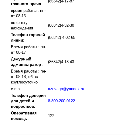
(86342)4-17-87
главного врача
время работы : пн-
пт 08-16
по факту
(86342)4-32-30
нахождения
Телефон горячей
(86342) 4-02-65
линии:
Время работы : пн-
пт 08-17
Дежурный
(86342)4-13-43
администратор
:
Время работы : пн-
пт 08-18, сб-вс
круглосуточно
e-mail:
azovcgb@yandex.ru
Телефон доверия
для детей и
8-800-200-0122
подростков:
Оперативная
122
помощь
: