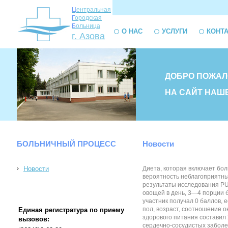
Ц
ентральная
Г
ородская
Б
ольница
О НАС
УСЛУГИ
КОНТ
г. Азова
ДОБРО ПОЖАЛ
НА САЙТ НАШ
БОЛЬНИЧНЫЙ ПРОЦЕСС
Новости
Новости
Диета, которая включает бо
вероятность неблагоприятны
результаты исследования PU
овощей в день, 3—4 порции 
участник получал 0 баллов,
пол, возраст, соотношение о
Единая регистратура по приему
здорового питания составил 
вызовов:
сердечно-сосудистых заболе