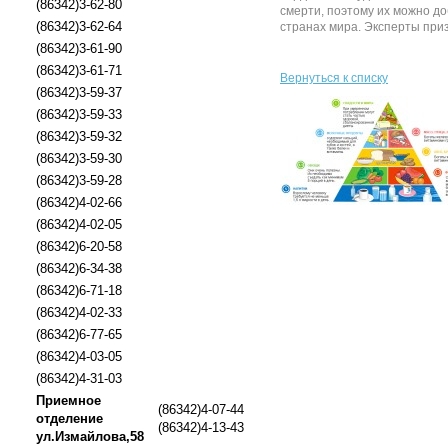
(86342)3-62-80
смерти, поэтому их можно д
(86342)3-62-64
странах мира. Эксперты приз
(86342)3-61-90
(86342)3-61-71
Вернуться к списку
(86342)3-59-37
(86342)3-59-33
(86342)3-59-32
(86342)3-59-30
(86342)3-59-28
(86342)4-02-66
(86342)4-02-05
(86342)6-20-58
(86342)6-34-38
(86342)6-71-18
(86342)4-02-33
(86342)6-77-65
(86342)4-03-05
(86342)4-31-03
Приемное
(86342)4-07-44
отделение
(86342)4-13-43
ул.Измайлова,58