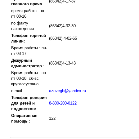
(86342)4-17-87
главного врача
время работы : пн-
пт 08-16
по факту
(86342)4-32-30
нахождения
Телефон горячей
(86342) 4-02-65
линии:
Время работы : пн-
пт 08-17
Дежурный
(86342)4-13-43
администратор
:
Время работы : пн-
пт 08-18, сб-вс
круглосуточно
e-mail:
azovcgb@yandex.ru
Телефон доверия
для детей и
8-800-200-0122
подростков:
Оперативная
122
помощь
: