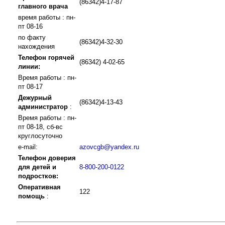
(86342)4-17-87
главного врача
время работы : пн-
пт 08-16
по факту
(86342)4-32-30
нахождения
Телефон горячей
(86342) 4-02-65
линии:
Время работы : пн-
пт 08-17
Дежурный
(86342)4-13-43
администратор
:
Время работы : пн-
пт 08-18, сб-вс
круглосуточно
e-mail:
azovcgb@yandex.ru
Телефон доверия
для детей и
8-800-200-0122
подростков:
Оперативная
122
помощь
: