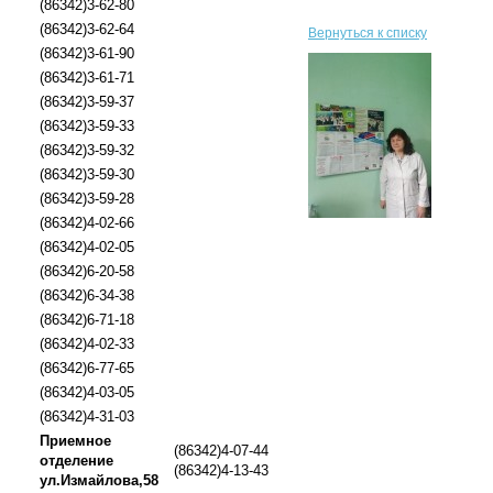
(86342)3-62-80
(86342)3-62-64
Вернуться к списку
(86342)3-61-90
(86342)3-61-71
(86342)3-59-37
(86342)3-59-33
(86342)3-59-32
(86342)3-59-30
(86342)3-59-28
(86342)4-02-66
(86342)4-02-05
(86342)6-20-58
(86342)6-34-38
(86342)6-71-18
(86342)4-02-33
(86342)6-77-65
(86342)4-03-05
(86342)4-31-03
Приемное
(86342)4-07-44
отделение
(86342)4-13-43
ул.Измайлова,58