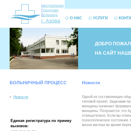
Ц
ентральная
Г
ородская
Б
ольница
О НАС
УСЛУГИ
КОНТ
г. Азова
ДОБРО ПОЖАЛ
НА САЙТ НАШ
БОЛЬНИЧНЫЙ ПРОЦЕСС
Новости
Новости
Одной из составляющих обще
типовой проект. Задачами п
женщины начинает формироват
женщины. Получается, что б
отрицательно. Если вы плани
психологическое состояние.
Единая регистратура по приему
жизни матери во время береме
вызовов: