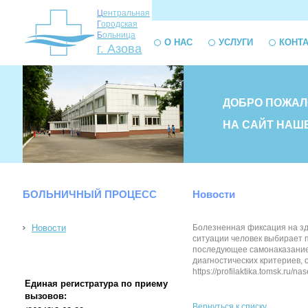
Ц
ентральная
Г
ородская
Б
ольница
О НАС
УСЛУГИ
КОНТ
г. Азова
ДОБРО ПОЖАЛ
НА САЙТ НАШ
БОЛЬНИЧНЫЙ ПРОЦЕСС
Новости
Новости
Болезненная фиксация на зд
ситуации человек выбирает 
последующее самонаказание 
диагностических критериев,
https://profilaktika.tomsk.ru/nas
Единая регистратура по приему
вызовов:
Вернуться к списку