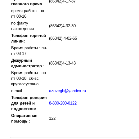
(86342)4-17-87
главного врача
время работы : пн-
пт 08-16
по факту
(86342)4-32-30
нахождения
Телефон горячей
(86342) 4-02-65
линии:
Время работы : пн-
пт 08-17
Дежурный
(86342)4-13-43
администратор
:
Время работы : пн-
пт 08-18, сб-вс
круглосуточно
e-mail:
azovcgb@yandex.ru
Телефон доверия
для детей и
8-800-200-0122
подростков:
Оперативная
122
помощь
: