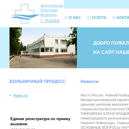
Ц
ентральная
Г
ородская
Б
ольница
О НАС
УСЛУГИ
КОНТ
г. Азова
ДОБРО ПОЖАЛ
НА САЙТ НАШ
БОЛЬНИЧНЫЙ ПРОЦЕСС
Новости
Новости
Место Россия, Нижний Новго
Междисциплинарный характер
данному учебному мероприят
специалистов бесплатное! 
ТИМОФЕЕВА ЕЛЕНА ВЛАДИМИРО
Нижегородского регионально
Единая регистратура по приему
Нижнего Новгорода», главны
вызовов:
ОСНОВНЫЕ ВОПРОСЫ НАУЧНОЙ П