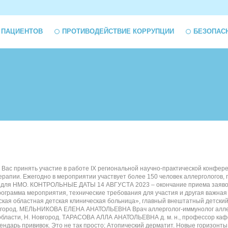
 ПАЦИЕНТОВ
ПРОТИВОДЕЙСТВИЕ КОРРУПЦИИ
БЕЗОПАС
ем Вас принять участие в работе IX региональной научно-практической кон
терапии. Ежегодно в мероприятии участвует более 150 человек аллерголог
 для НМО. КОНТРОЛЬНЫЕ ДАТЫ 14 АВГУСТА 2023 – окончание приема заявок н
амма мероприятия, технические требования для участия и другая важн
бластная детская клиническая больница», главный внештатный детский с
Новгород. МЕЛЬНИКОВА ЕЛЕНА АНАТОЛЬЕВНА Врач аллерголог-иммунолог аллер
бласти, Н. Новгород. ТАРАСОВА АЛЛА АНАТОЛЬЕВНА д. м. н., профессор каф
 прививок. Это не так просто; Атопический дерматит. Новые горизонты; Ал