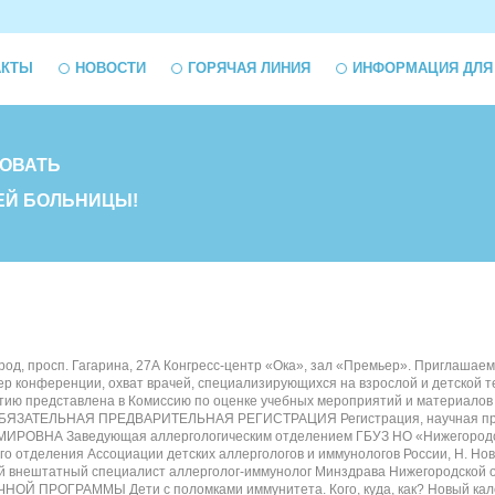
АКТЫ
НОВОСТИ
ГОРЯЧАЯ ЛИНИЯ
ИНФОРМАЦИЯ ДЛЯ
ОВАТЬ
ЕЙ БОЛЬНИЦЫ!
род, просп. Гагарина, 27А Конгресс-центр «Ока», зал «Премьер». Приглаша
 конференции, охват врачей, специализирующихся на взрослой и детской 
ию представлена в Комиссию по оценке учебных мероприятий и материалов
ОБЯЗАТЕЛЬНАЯ ПРЕДВАРИТЕЛЬНАЯ РЕГИСТРАЦИЯ Регистрация, научная прогр
ВНА Заведующая аллергологическим отделением ГБУЗ НО «Нижегородская о
го отделения Ассоциации детских аллергологов и иммунологов России, Н. 
й внештатный специалист аллерголог-иммунолог Минздрава Нижегородской о
РОГРАММЫ Дети с поломками иммунитета. Кого, куда, как? Новый календарь