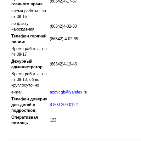
(86342)4-17-87
главного врача
время работы : пн-
пт 08-16
по факту
(86342)4-32-30
нахождения
Телефон горячей
(86342) 4-02-65
линии:
Время работы : пн-
пт 08-17
Дежурный
(86342)4-13-43
администратор
:
Время работы : пн-
пт 08-18, сб-вс
круглосуточно
e-mail:
azovcgb@yandex.ru
Телефон доверия
для детей и
8-800-200-0122
подростков:
Оперативная
122
помощь
: