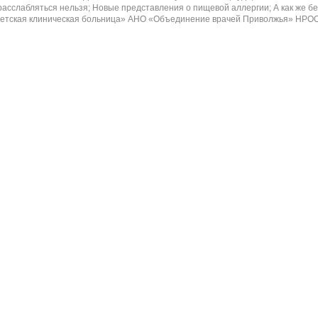
расслабляться нельзя; Новые представления о пищевой аллергии; А как же б
етская клиническая больница» АНО «Объединение врачей Приволжья» НРОО «Вр