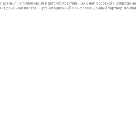
ез астмы? Полипрагмазия в детской практике. Как с ней бороться? Вопросы
ачебная палата» Организационный и информационный партнер: Компания «Мед