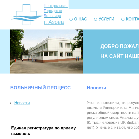
Ц
ентральная
Г
ородская
Б
ольница
О НАС
УСЛУГИ
КОНТ
г. Азова
ДОБРО ПОЖАЛ
НА САЙТ НАШ
БОЛЬНИЧНЫЙ ПРОЦЕСС
Новости
Новости
Ученые выяснили, что регул
школы и Университета Манче
риска общей смертности на 
регулярным сном. Анализ с 
61 тыс. человек из UK Bioba
лет). Ученые считают, что с
Единая регистратура по приему
вызовов: