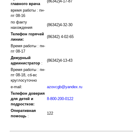
(86342)4-17-87
главного врача
время работы : пн-
пт 08-16
по факту
(86342)4-32-30
нахождения
Телефон горячей
(86342) 4-02-65
линии:
Время работы : пн-
пт 08-17
Дежурный
(86342)4-13-43
администратор
:
Время работы : пн-
пт 08-18, сб-вс
круглосуточно
e-mail:
azovcgb@yandex.ru
Телефон доверия
для детей и
8-800-200-0122
подростков:
Оперативная
122
помощь
: