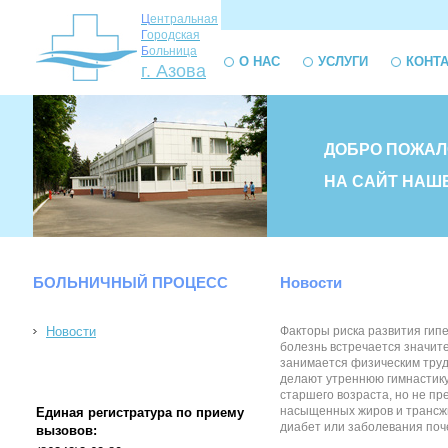
Ц
ентральная
Г
ородская
Б
ольница
О НАС
УСЛУГИ
КОНТ
г. Азова
ДОБРО ПОЖАЛ
НА САЙТ НАШ
БОЛЬНИЧНЫЙ ПРОЦЕСС
Новости
Новости
Факторы риска развития гип
болезнь встречается значит
занимается физическим труд
делают утреннюю гимнастику.
старшего возраста, но не пр
насыщенных жиров и трансжи
Единая регистратура по приему
диабет или заболевания поче
вызовов: