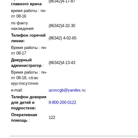
(86342)4-17-87
главного врача
время работы : пн-
пт 08-16
по факту
(86342)4-32-30
нахождения
Телефон горячей
(86342) 4-02-65
линии:
Время работы : пн-
пт 08-17
Дежурный
(86342)4-13-43
администратор
:
Время работы : пн-
пт 08-18, сб-вс
круглосуточно
e-mail:
azovcgb@yandex.ru
Телефон доверия
для детей и
8-800-200-0122
подростков:
Оперативная
122
помощь
: