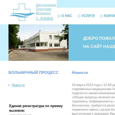
Ц
ентральная
Г
ородская
Б
ольница
О НАС
УСЛУГИ
КОНТ
г. Азова
ДОБРО ПОЖАЛ
НА САЙТ НАШ
БОЛЬНИЧНЫЙ ПРОЦЕСС
Новости
Новости
16 марта 2023 года с 12-00
современных медицинских тех
поделятся своим клинически
«Общие вопросы лечения инф
терапевты, инфекционисты, 
бесплатное, требуется рег
Единая регистратура по приему
первичного звена с целью б
вызовов:
выступления с докладом: Ирин