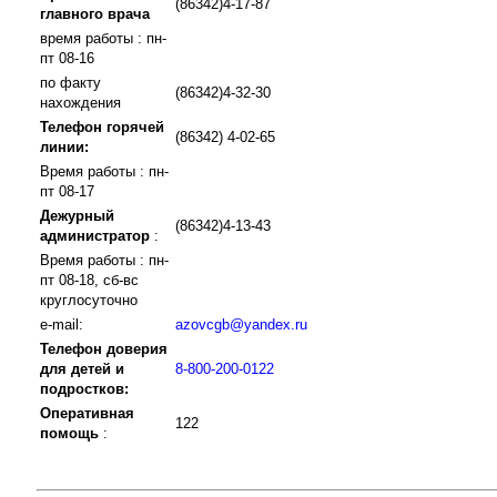
(86342)4-17-87
главного врача
время работы : пн-
пт 08-16
по факту
(86342)4-32-30
нахождения
Телефон горячей
(86342) 4-02-65
линии:
Время работы : пн-
пт 08-17
Дежурный
(86342)4-13-43
администратор
:
Время работы : пн-
пт 08-18, сб-вс
круглосуточно
e-mail:
azovcgb@yandex.ru
Телефон доверия
для детей и
8-800-200-0122
подростков:
Оперативная
122
помощь
: