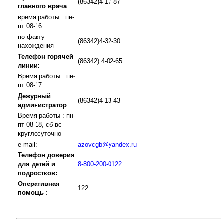
(86342)4-17-87
главного врача
время работы : пн-
пт 08-16
по факту
(86342)4-32-30
нахождения
Телефон горячей
(86342) 4-02-65
линии:
Время работы : пн-
пт 08-17
Дежурный
(86342)4-13-43
администратор
:
Время работы : пн-
пт 08-18, сб-вс
круглосуточно
e-mail:
azovcgb@yandex.ru
Телефон доверия
для детей и
8-800-200-0122
подростков:
Оперативная
122
помощь
: