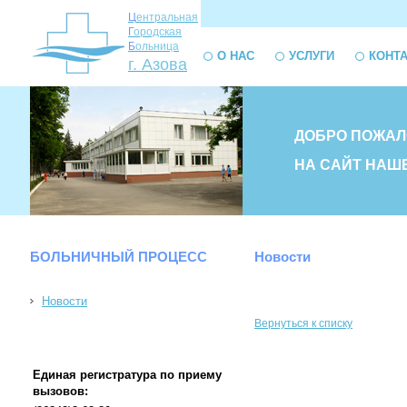
Ц
ентральная
Г
ородская
Б
ольница
О НАС
УСЛУГИ
КОНТ
г. Азова
ДОБРО ПОЖАЛ
НА САЙТ НАШ
БОЛЬНИЧНЫЙ ПРОЦЕСС
Новости
Новости
Вернуться к списку
Единая регистратура по приему
вызовов: