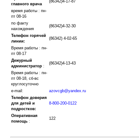
(86342)4-17-87
главного врача
время работы : пн-
пт 08-16
по факту
(86342)4-32-30
нахождения
Телефон горячей
(86342) 4-02-65
линии:
Время работы : пн-
пт 08-17
Дежурный
(86342)4-13-43
администратор
:
Время работы : пн-
пт 08-18, сб-вс
круглосуточно
e-mail:
azovcgb@yandex.ru
Телефон доверия
для детей и
8-800-200-0122
подростков:
Оперативная
122
помощь
: