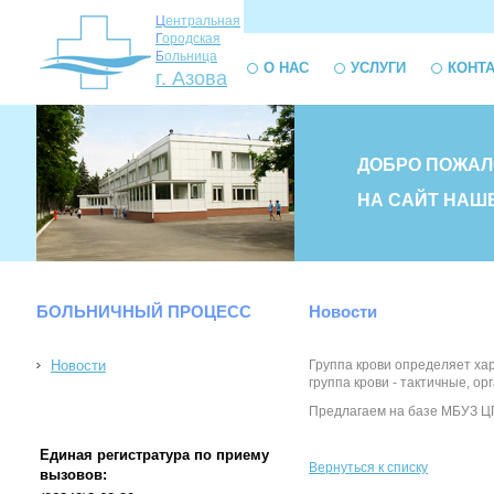
Ц
ентральная
Г
ородская
Б
ольница
О НАС
УСЛУГИ
КОНТ
г. Азова
ДОБРО ПОЖАЛ
НА САЙТ НАШ
БОЛЬНИЧНЫЙ ПРОЦЕСС
Новости
Новости
Группа крови определяет хар
группа крови - тактичные, 
Предлагаем на базе МБУЗ ЦГБ
Единая регистратура по приему
Вернуться к списку
вызовов: