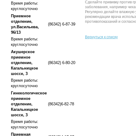
Сделайте прививку против г
Время работы:
заболевания, например чиха
круглосуточно
Регулярно делайте влажную у
Приемное
рекомендации врача использ
отделение,
противопоказаний и согласн
(86342) 6-87-39
ул.Васильева,
96/13
Вернуться к списку
Время работы:
круглосуточно
Акушерское
приемное
отделение,
(86342) 6-80-20
Кагальницкое
шоссе, 3
Время работы:
круглосуточно
Гинекологическое
приемное
отделение,
(86342)6-82-78
Кагальницкое
шоссе, 3
Время работы:
круглосуточно
Приемная