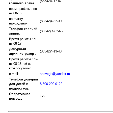
(86342)4-17-87
главного врача
время работы : пн-
пт 08-16
по факту
(86342)4-32-30
нахождения
Телефон горячей
(86342) 4-02-65
линии:
Время работы : пн-
пт 08-17
Дежурный
(86342)4-13-43
администратор
:
Время работы : пн-
пт 08-18, сб-вс
круглосуточно
e-mail:
azovcgb@yandex.ru
Телефон доверия
для детей и
8-800-200-0122
подростков:
Оперативная
122
помощь
: