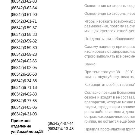
(86342)3-62-80
Осложнения со стороны серд
(86342)3-62-64
Осложнения со стороны нерв
(86342)3-61-90
(86342)3-61-71
Чтобы избежать возможных о
размножения, поэтому за счи
(86342)3-59-37
мышцах, суставах, озноб, ус
(86342)3-59-33
Что делать при заболевании
(86342)3-59-32
Самому пациенту при первых
(86342)3-59-30
изолировать от здоровых ли
(86342)3-59-28
строго выполнять все реком
(86342)4-02-66
Важно!
(86342)4-02-05
При температуре 38 — 39°С 
(86342)6-20-58
там влажную уборку, желате
(86342)6-34-38
Как защитить себя от гриппа
(86342)6-71-18
Согласно позиции Всемирной
(86342)4-02-33
сезоне и входят в её соста
(86342)6-77-65
препаратов, которые можно 
людям, страдающим хроничес
(86342)4-03-05
роста заболеваемости, дела
(86342)4-31-03
острых лихорадочных состоян
Приемное
гриппа, но остается ещё бо
(86342)4-07-44
отделение
(86342)4-13-43
Правила профилактики грипп
ул.Измайлова,58