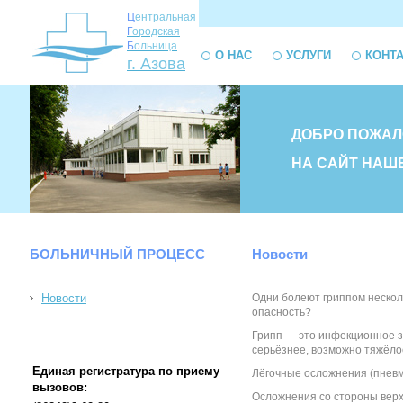
Ц
ентральная
Г
ородская
Б
ольница
О НАС
УСЛУГИ
КОНТ
г. Азова
ДОБРО ПОЖАЛ
НА САЙТ НАШ
БОЛЬНИЧНЫЙ ПРОЦЕСС
Новости
Новости
Одни болеют гриппом несколь
опасность?
Грипп — это инфекционное з
серьёзнее, возможно тяжёло
Единая регистратура по приему
Лёгочные осложнения (пневм
вызовов:
Осложнения со стороны верхн