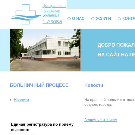
Ц
ентральная
Г
ородская
Б
ольница
О НАС
УСЛУГИ
КОНТ
г. Азова
ДОБРО ПОЖАЛ
НА САЙТ НАШ
БОЛЬНИЧНЫЙ ПРОЦЕСС
Новости
Новости
На прошлой недели в отделе
родного города.
Вернуться к списку
Единая регистратура по приему
вызовов: