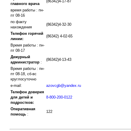
(86342)4-17-87
главного врача
время работы : пн-
пт 08-16
по факту
(86342)4-32-30
нахождения
Телефон горячей
(86342) 4-02-65
линии:
Время работы : пн-
пт 08-17
Дежурный
(86342)4-13-43
администратор
:
Время работы : пн-
пт 08-18, сб-вс
круглосуточно
e-mail:
azovcgb@yandex.ru
Телефон доверия
для детей и
8-800-200-0122
подростков:
Оперативная
122
помощь
: