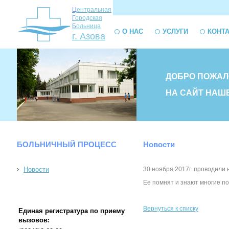
Ц
ентральная
Г
ородская
Б
ольница
О НАС
УСЛУГИ
КОНТ
г. Азова
ДОБРО ПОЖАЛ
НА САЙТ НАШ
БОЛЬНИЧНЫЙ ПРОЦЕСС
Новости
Новости
30 ноября 2017г. проводили
Ее помнят и знают многие п
Вернуться к списку
Единая регистратура по приему
вызовов: