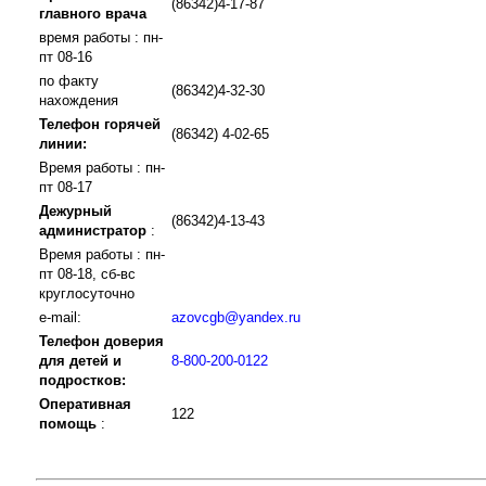
(86342)4-17-87
главного врача
время работы : пн-
пт 08-16
по факту
(86342)4-32-30
нахождения
Телефон горячей
(86342) 4-02-65
линии:
Время работы : пн-
пт 08-17
Дежурный
(86342)4-13-43
администратор
:
Время работы : пн-
пт 08-18, сб-вс
круглосуточно
e-mail:
azovcgb@yandex.ru
Телефон доверия
для детей и
8-800-200-0122
подростков:
Оперативная
122
помощь
: