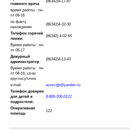
(86342)4-17-87
главного врача
время работы : пн-
пт 08-16
по факту
(86342)4-32-30
нахождения
Телефон горячей
(86342) 4-02-65
линии:
Время работы : пн-
пт 08-17
Дежурный
(86342)4-13-43
администратор
:
Время работы : пн-
пт 08-18, сб-вс
круглосуточно
e-mail:
azovcgb@yandex.ru
Телефон доверия
для детей и
8-800-200-0122
подростков:
Оперативная
122
помощь
: