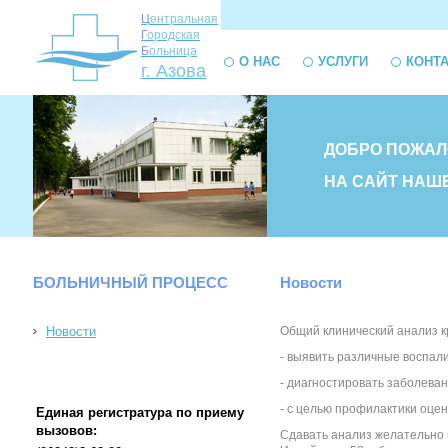
Ц
ентральная
Г
ородская
Б
ольница
О НАС
УСЛУГИ
КОНТ
г. Азова
ДОБРО ПОЖАЛ
НА САЙТ НАШ
БОЛЬНИЧНЫЙ ПРОЦЕСС
Новости
Новости
Общий клинический анализ кр
- выявить различные воспал
- диагностировать заболеван
- с целью профилактики оцен
Единая регистратура по приему
вызовов:
Сдавать анализ желательно н