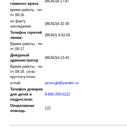
(86342)4-17-87
главного врача
время работы : пн-
пт 08-16
по факту
(86342)4-32-30
нахождения
Телефон горячей
(86342) 4-02-65
линии:
Время работы : пн-
пт 08-17
Дежурный
(86342)4-13-43
администратор
:
Время работы : пн-
пт 08-18, сб-вс
круглосуточно
e-mail:
azovcgb@yandex.ru
Телефон доверия
для детей и
8-800-200-0122
подростков:
Оперативная
122
помощь
: