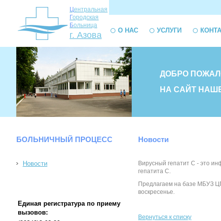
Ц
ентральная
Г
ородская
Б
ольница
О НАС
УСЛУГИ
КОНТ
г. Азова
ДОБРО ПОЖАЛ
НА САЙТ НАШ
БОЛЬНИЧНЫЙ ПРОЦЕСС
Новости
Новости
Вирусный гепатит С - это и
гепатита С.
Предлагаем на базе МБУЗ ЦГБ
воскресенье.
Единая регистратура по приему
вызовов:
Вернуться к списку