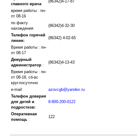
(86342)4-17-87
главного врача
время работы : пн-
пт 08-16
по факту
(86342)4-32-30
нахождения
Телефон горячей
(86342) 4-02-65
линии:
Время работы : пн-
пт 08-17
Дежурный
(86342)4-13-43
администратор
:
Время работы : пн-
пт 08-18, сб-вс
круглосуточно
e-mail:
azovcgb@yandex.ru
Телефон доверия
для детей и
8-800-200-0122
подростков:
Оперативная
122
помощь
: