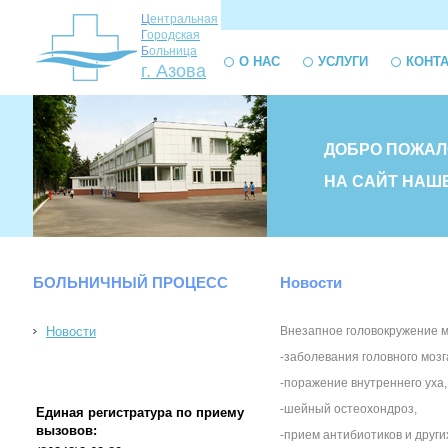
Ц
ентральная
Г
ородская
Б
ольница
О НАС
УСЛУГИ
КОНТ
г. Азова
ДОБРО ПОЖАЛ
НА САЙТ НАШ
БОЛЬНИЧНЫЙ ПРОЦЕСС
Новости
Новости
Внезапное головокружение м
-заболевания головного мозг
-поражение внутреннего уха,
-шейный остеохондроз,
Единая регистратура по приему
вызовов:
-прием антибиотиков и други