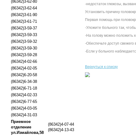
(86342)3-62-80
-недостаток глюкозы, вызва
(86342)3-62-64
Установить причину головокр
(86342)3-61-90
Первая помощь при головокр
(86342)3-61-71
-Уложите больного так, чтоб
(86342)3-59-37
(86342)3-59-33
-На голову можно положить 
(86342)3-59-32
-Обеспечьте доступ свежего 
(86342)3-59-30
-Если у больного наблюдает
(86342)3-59-28
(86342)4-02-66
Вернуться к списку
(86342)4-02-05
(86342)6-20-58
(86342)6-34-38
(86342)6-71-18
(86342)4-02-33
(86342)6-77-65
(86342)4-03-05
(86342)4-31-03
Приемное
(86342)4-07-44
отделение
(86342)4-13-43
ул.Измайлова,58