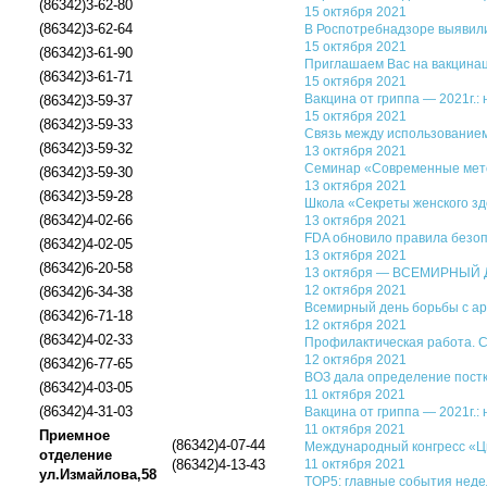
(86342)3-62-80
15 октября 2021
(86342)3-62-64
В Роспотребнадзоре выявили
15 октября 2021
(86342)3-61-90
Приглашаем Вас на вакцинац
(86342)3-61-71
15 октября 2021
Вакцина от гриппа — 2021г.: 
(86342)3-59-37
15 октября 2021
(86342)3-59-33
Связь между использованием
(86342)3-59-32
13 октября 2021
Семинар «Современные метод
(86342)3-59-30
13 октября 2021
(86342)3-59-28
Школа «Секреты женского здо
(86342)4-02-66
13 октября 2021
FDA обновило правила безоп
(86342)4-02-05
13 октября 2021
(86342)6-20-58
13 октября — ВСЕМИРНЫЙ
12 октября 2021
(86342)6-34-38
Всемирный день борьбы с а
(86342)6-71-18
12 октября 2021
(86342)4-02-33
Профилактическая работа. С
12 октября 2021
(86342)6-77-65
ВОЗ дала определение пост
(86342)4-03-05
11 октября 2021
(86342)4-31-03
Вакцина от гриппа — 2021г.: 
11 октября 2021
Приемное
(86342)4-07-44
Международный конгресс «Ци
отделение
(86342)4-13-43
11 октября 2021
ул.Измайлова,58
TOP5: главные события нед