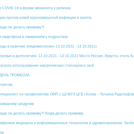
 COVID-19 в форме менингита у ребенка
ию против новой коронавирусной инфекции и гриппа.
надо ли делать прививку?!
 смартфона и ожирением у подростков
ы в практике эпидемиологии» 13.10.2021 - 13.10.2021г.
ровья и долголетия» 13.10.2021 - 13.10.2021 Место Россия, Иркутск, отель К
асного использования хирургических степлеров и скоб
 ДЕНЬ ТРОМБОЗА
ртритом
пециалист по профилактике ОМП с ЦЗ МУЗ ЦГБ г.Азова – Татьяна Рудольфовн
ковидному синдрому
надо ли делать прививку?! Когда делать прививку
фровая медицина и информационные технологии в здравоохранении. Sechenov 
ели