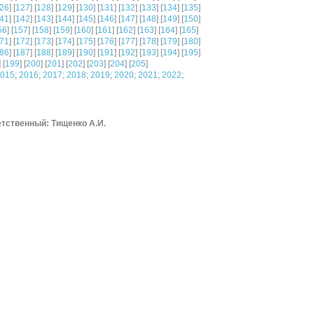
26
] [
127
] [
128
] [
129
] [
130
] [
131
] [
132
] [
133
] [
134
] [
135
]
41
] [
142
] [
143
] [
144
] [
145
] [
146
] [
147
] [
148
] [
149
] [
150
]
56
] [
157
] [
158
] [
159
] [
160
] [
161
] [
162
] [
163
] [
164
] [
165
]
71
] [
172
] [
173
] [
174
] [
175
] [
176
] [
177
] [
178
] [
179
] [
180
]
86
] [
187
] [
188
] [
189
] [
190
] [
191
] [
192
] [
193
] [
194
] [
195
]
] [
199
] [
200
] [
201
] [
202
] [
203
] [
204
] [
205
]
015
;
2016
;
2017
;
2018
;
2019
;
2020
;
2021
;
2022
;
тственный: Тищенко А.И.