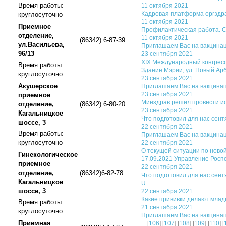
Время работы:
11 октября 2021
Кадровая платформа оргздра
круглосуточно
11 октября 2021
Приемное
Профилактическая работа. С
отделение,
11 октября 2021
(86342) 6-87-39
ул.Васильева,
Приглашаем Вас на вакцинац
96/13
23 сентября 2021
XIX Международный конгресс 
Время работы:
Здание Мэрии, ул. Новый Арбат
круглосуточно
23 сентября 2021
Акушерское
Приглашаем Вас на вакцинац
23 сентября 2021
приемное
Минздрав решил провести ис
отделение,
(86342) 6-80-20
23 сентября 2021
Кагальницкое
Что подготовил для нас сент
шоссе, 3
22 сентября 2021
Время работы:
Приглашаем Вас на вакцинац
круглосуточно
22 сентября 2021
О текущей ситуации по ново
Гинекологическое
17.09.2021 Управление Росп
приемное
22 сентября 2021
отделение,
(86342)6-82-78
Что подготовил для нас сентяб
Кагальницкое
U.
шоссе, 3
22 сентября 2021
Какие прививки делают мла
Время работы:
21 сентября 2021
круглосуточно
Приглашаем Вас на вакцинац
Приемная
[
106
] [
107
] [
108
] [
109
] [
110
] [