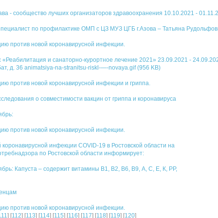
ва - сообщество лучших организаторов здравоохранения 10.10.2021 - 01.11.
пециалист по профилактике ОМП с ЦЗ МУЗ ЦГБ г.Азова – Татьяна Рудольфов
ию против новой коронавирусной инфекции.
«Реабилитация и санаторно-курортное лечение 2021» 23.09.2021 - 24.09.202
, д. 36 animatsiya-na-stranitsu-riskl-—-novaya.gif (956 KB)
ию против новой коронавирусной инфекции и гриппа.
следования о совместимости вакцин от гриппа и коронавируса
ябрь:
ию против новой коронавирусной инфекции.
й коронавирусной инфекции COVID-19 в Ростовской области на
отребнадзора по Ростовской области информирует:
рь: Капуста – содержит витамины В1, В2, В6, В9, А, С, Е, К, РР,
денцам
ию против новой коронавирусной инфекции.
111
] [
112
] [
113
] [
114
] [
115
] [
116
] [
117
] [
118
] [
119
] [
120
]