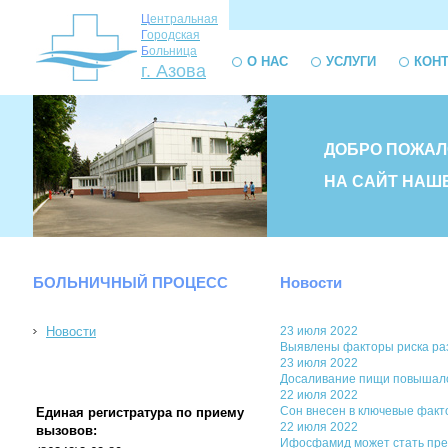
Ц
ентральная
Г
ородская
Б
ольница
О НАС
УСЛУГИ
КОН
г. Азова
ДОБРО ПОЖАЛ
НА САЙТ НАШ
БОЛЬНИЧНЫЙ ПРОЦЕСС
Новости
Новости
23 июля 2022
Выявлены факторы риска раз
23 июля 2022
Досаливание пищи повышало
22 июля 2022
Сон внесен в ключевые факт
Единая регистратура по приему
22 июля 2022
вызовов:
Ифосфамид может стать пре