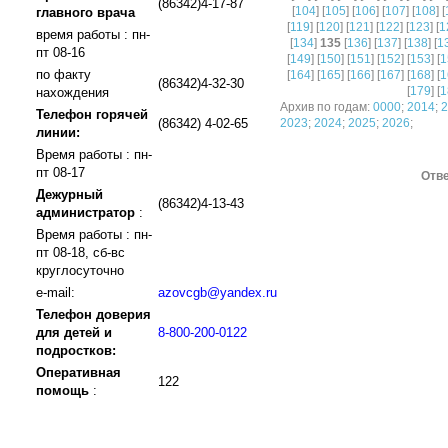
(86342)4-17-87
[
104
] [
105
] [
106
] [
107
] [
108
] [
главного врача
[
119
] [
120
] [
121
] [
122
] [
123
] [
1
время работы : пн-
[
134
]
135
[
136
] [
137
] [
138
] [
1
пт 08-16
[
149
] [
150
] [
151
] [
152
] [
153
] [
1
по факту
[
164
] [
165
] [
166
] [
167
] [
168
] [
1
(86342)4-32-30
[
179
] [
1
нахождения
Архив по годам:
0000
;
2014
;
2
Телефон горячей
(86342) 4-02-65
2023
;
2024
;
2025
;
2026
;
линии:
Время работы : пн-
пт 08-17
Отве
Дежурный
(86342)4-13-43
администратор
:
Время работы : пн-
пт 08-18, сб-вс
круглосуточно
e-mail:
azovcgb@yandex.ru
Телефон доверия
для детей и
8-800-200-0122
подростков:
Оперативная
122
помощь
: