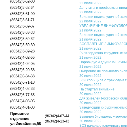
(86342)3-62-80
22 июля 2022
(86342)3-62-64
Депутаты и профсоюзы преду
22 июля 2022
(86342)3-61-90
Болезни поджелудочной желе
(86342)3-61-71
22 июля 2022
УВЕЛИЧЕНИЕ ЛИМФОУЗЛО
(86342)3-59-37
21 июля 2022
(86342)3-59-33
Болезни поджелудочной желе
(86342)3-59-32
21 июля 2022
ВОСПАЛЕНИЕ ЛИМФОУЗЛО
(86342)3-59-30
21 июля 2022
(86342)3-59-28
Риск сердечно-сосудистых з
(86342)4-02-66
21 июля 2022
Норовирус и другие кишечны
(86342)4-02-05
21 июля 2022
(86342)6-20-58
Ожирение не повышало риск
20 июля 2022
(86342)6-34-38
ВОЗ сообщила о трех случая
(86342)6-71-18
20 июля 2022
(86342)4-02-33
На стартап внимание
20 июля 2022
(86342)6-77-65
Для жителей Ростовской обл
(86342)4-03-05
20 июля 2022
(86342)4-31-03
Заведующий хирургическим о
20 июля 2022
Приемное
(86342)4-07-44
Выявлен биомаркер угрожаю
отделение
(86342)4-13-43
20 июля 2022
ул.Измайлова,58
ВОЗ начала отслеживать нов