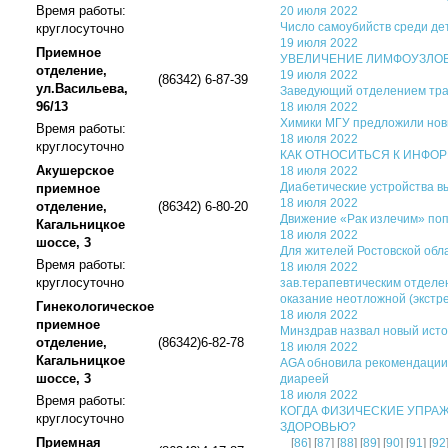
Время работы:
20 июля 2022
Число самоубийств среди де
круглосуточно
19 июля 2022
Приемное
УВЕЛИЧЕНИЕ ЛИМФОУЗЛО
отделение,
19 июля 2022
(86342) 6-87-39
ул.Васильева,
Заведующий отделением трав
96/13
18 июля 2022
Химики МГУ предложили нов
Время работы:
18 июля 2022
круглосуточно
КАК ОТНОСИТЬСЯ К ИНФОР
Акушерское
18 июля 2022
Диабетические устройства в
приемное
18 июля 2022
отделение,
(86342) 6-80-20
Движение «Рак излечим» по
Кагальницкое
18 июля 2022
шоссе, 3
Для жителей Ростовской обл
Время работы:
18 июля 2022
круглосуточно
зав.терапевтическим отделе
оказание неотложной (экстр
Гинекологическое
18 июля 2022
приемное
Минздрав назвал новый исто
отделение,
(86342)6-82-78
18 июля 2022
Кагальницкое
AGA обновила рекомендации
шоссе, 3
диареей
18 июля 2022
Время работы:
КОГДА ФИЗИЧЕСКИЕ УПРА
круглосуточно
ЗДОРОВЬЮ?
Приемная
[
86
] [
87
] [
88
] [
89
] [
90
] [
91
] [
92