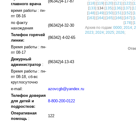
(86342)4-17-87
[
118
] [
119
] [
120
] [
121
] [
122
] [
1
главного врача
[
133
]
134
[
135
] [
136
] [
137
] [
1
время работы : пн-
[
148
] [
149
] [
150
] [
151
] [
152
] [
1
пт 08-16
[
163
] [
164
] [
165
] [
166
] [
167
] [
1
по факту
[
178
] [
1
(86342)4-32-30
Архив по годам:
0000
;
2014
;
2
нахождения
2023
;
2024
;
2025
;
2026
;
Телефон горячей
(86342) 4-02-65
линии:
Время работы : пн-
Отве
пт 08-17
Дежурный
(86342)4-13-43
администратор
:
Время работы : пн-
пт 08-18, сб-вс
круглосуточно
e-mail:
azovcgb@yandex.ru
Телефон доверия
для детей и
8-800-200-0122
подростков:
Оперативная
122
помощь
: