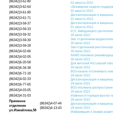
(86342)3-62-80
02 августа 2022
(86342)3-62-64
«Всемирная неделя поддержк
02 августа 2022
(86342)3-61-90
Диспансеризация и вакцинац
(86342)3-61-71
01 августа 2022
Диспансеризация и вакцинац
(86342)3-59-37
01 августа 2022
(86342)3-59-33
И,О, Заведующего урологиче
(86342)3-59-32
30 июля 2022
Зав. отделением кардиологии
(86342)3-59-30
30 июля 2022
(86342)3-59-28
Зав отделением рентгенохир
(86342)4-02-66
30 июля 2022
NAMS обновило рекомендаци
(86342)4-02-05
30 июля 2022
(86342)6-20-58
Для жителей Ростовской обл
30 июля 2022
(86342)6-34-38
ВОЗ начала отслеживать нов
(86342)6-71-18
29 июля 2022
(86342)4-02-33
Диспансеризация и вакцинац
29 июля 2022
(86342)6-77-65
ВОЗ объявила распростране
(86342)4-03-05
29 июля 2022
(86342)4-31-03
Изменится порядок выплат м
28 июля 2022
Приемное
(86342)4-07-44
Диспансеризация и вакцинац
отделение
(86342)4-13-43
28 июля 2022
ул.Измайлова,58
Информация о правах родите