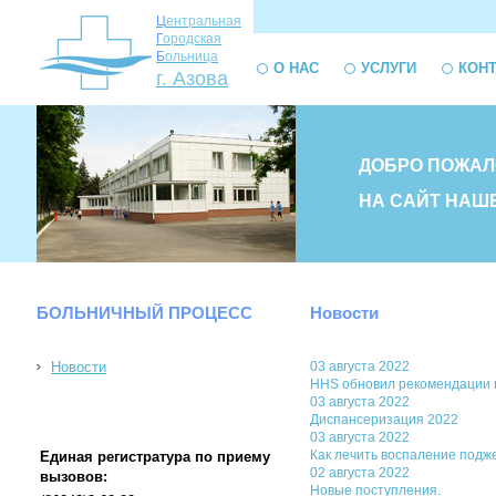
Ц
ентральная
Г
ородская
Б
ольница
О НАС
УСЛУГИ
КОН
г. Азова
ДОБРО ПОЖАЛ
НА САЙТ НАШ
БОЛЬНИЧНЫЙ ПРОЦЕСС
Новости
Новости
03 августа 2022
HHS обновил рекомендации 
03 августа 2022
Диспансеризация 2022
03 августа 2022
Как лечить воспаление под
Единая регистратура по приему
02 августа 2022
вызовов:
Новые поступления.