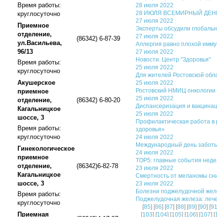
Время работы:
28 июля 2022
28 ИЮЛЯ ВСЕМИРНЫЙ ДЕН
круглосуточно
27 июля 2022
Приемное
Эксперты обсудили глобальн
отделение,
27 июля 2022
(86342) 6-87-39
ул.Васильева,
Аллергия равно плохой имму
96/13
27 июля 2022
Новости. Центр "Здоровья"
Время работы:
25 июля 2022
круглосуточно
Для жителей Ростовской обл
Акушерское
25 июля 2022
Ростовский НМИЦ онкологии 
приемное
25 июля 2022
отделение,
(86342) 6-80-20
Диспансеризация и вакцинац
Кагальницкое
25 июля 2022
шоссе, 3
Профилактическая работа в 
Время работы:
здоровья»
круглосуточно
24 июля 2022
Международный день заботы
Гинекологическое
24 июля 2022
приемное
TOP5: главные события нед
отделение,
(86342)6-82-78
23 июля 2022
Кагальницкое
Смертность от меланомы сни
шоссе, 3
23 июля 2022
Болезни поджелудочной желе
Время работы:
Поджелудочная железа: лече
круглосуточно
[
85
] [
86
] [
87
] [
88
] [
89
] [
90
] [
9
Приемная
[
103
] [
104
] [
105
] [
106
] [
107
] [