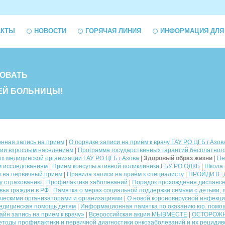
АКТЫ
НОВОСТИ
ГОРЯЧАЯ ЛИНИЯ
ИНФОРМАЦИЯ ДЛЯ
ОВАТЬ
ЕЙ БОЛЬНИЦЫ!
онная запись на прием
|
О порядке записи на приём к врачу ГАУ РО ЦГБ г.Азов
ии взрослым населением
|
Программа государственных гарантий бесплатног
 медицинской организации ГАУ РО ЦГБ г.Азова
|
Здоровый образ жизни
|
Пе
им исследованиям
|
Прием консультативной поликлиники ГБУ РО ОДКБ
|
Школа
и на первичный прием
|
Правила записи на приём к специалисту
|
ПРОЙДИТЕ 
у страхованию
|
Профилактика заболеваний
|
Порядок прохождения диспансе
вья граждан в РФ
|
Памятка о мерах социальной поддержки семьям с детьми, 
ческими организаторами и организациями
|
О новой короновирусной инфекц
едицинская помощь детям
|
Информационная памятка по оказанию юр. помо
йн запись на прием к врачу»
|
Всероссийская акция МЫВМЕСТЕ
|
ОСТОРОЖ
тоды профилактики и первичной диагностики онкозаболеваний и их рецидив