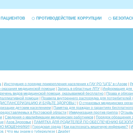
 ПАЦИЕНТОВ
ПРОТИВОДЕЙСТВИЕ КОРРУПЦИИ
БЕЗОПАС
а
|
Инструкция о порядке прикрепления населения к ГАУ РО "ЦГБ" в г.Азове
|
Р
о оказания медицинской помощи
|
Запись в областные ЛПУ
|
Информация для
речень видов медицинской помощи, оказываемой бесплатно
|
Права и обязан
 паллиативной помощи
|
Правила внутреннего распорядка для потребителей у
ДИСПАНСЕРИЗАЦИЮ И БУДЬТЕ ЗДОРОВЫ !
|
О страховых медицинских орга
ризации детским населением
|
Памятка для граждан о гарантиях бесплатног
предоставляемых в Ростовской области
|
Иммунизация против гриппа
|
Отзывы
ии
|
Сведения о квалификации медицинских работников
|
Порядок обращения з
щи
|
Азов.Здоровье
|
ПАМЯТКА ДЛЯ РОДИТЕЛЕЙ ПО ОБЕСПЕЧЕНИЮ БЕЗОП
НО МОШЕННИКИ!
|
Городская среда
|
Как распознать кишечную инфекцию?
|
И
ов.
|
Что мы знаем о туберкулезе
|
Диабет