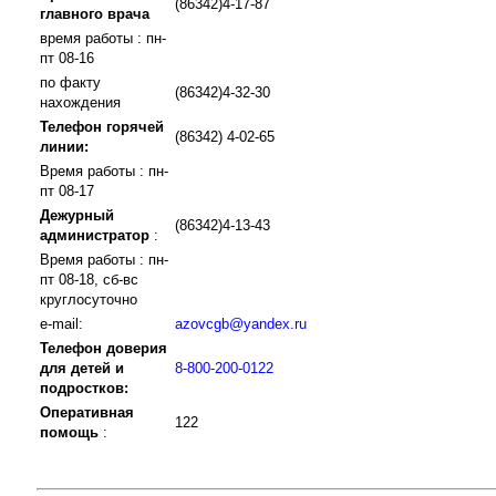
(86342)4-17-87
главного врача
время работы : пн-
пт 08-16
по факту
(86342)4-32-30
нахождения
Телефон горячей
(86342) 4-02-65
линии:
Время работы : пн-
пт 08-17
Дежурный
(86342)4-13-43
администратор
:
Время работы : пн-
пт 08-18, сб-вс
круглосуточно
e-mail:
azovcgb@yandex.ru
Телефон доверия
для детей и
8-800-200-0122
подростков:
Оперативная
122
помощь
: