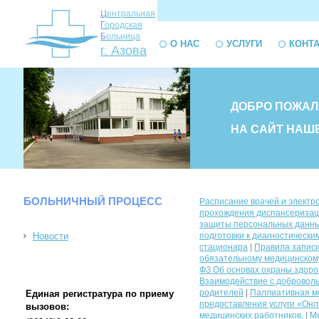
Ц
ентральная
Г
ородская
Б
ольница
О НАС
УСЛУГИ
КОНТ
г. Азова
ДОБРО ПОЖАЛ
НА САЙТ НАШ
БОЛЬНИЧНЫЙ ПРОЦЕСС
Расписание врачей и электр
прохождения диспансеризац
защиты персональных данных
Новости
подготовки к диагностическ
стационара
|
Правила запис
обязательному медицинском
ФЗ Об основах охраны здоро
Взаимодействие с доброволь
родителей
|
Паллиативная м
Единая регистратура по приему
предоставления услуги «Онла
вызовов:
медицинских работников,
|
Ме