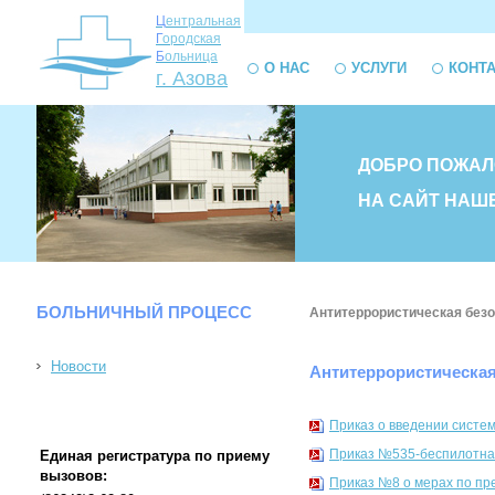
Ц
ентральная
Г
ородская
Б
ольница
О НАС
УСЛУГИ
КОНТ
г. Азова
ДОБРО ПОЖАЛ
НА САЙТ НАШ
БОЛЬНИЧНЫЙ ПРОЦЕСС
Антитеррористическая без
Новости
Антитеррористическая
Приказ о введении систем
Приказ №535-беспилотна
Единая регистратура по приему
вызовов:
Приказ №8 о мерах по пр