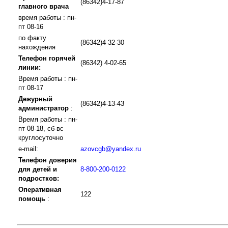
(86342)4-17-87
главного врача
время работы : пн-
пт 08-16
по факту
(86342)4-32-30
нахождения
Телефон горячей
(86342) 4-02-65
линии:
Время работы : пн-
пт 08-17
Дежурный
(86342)4-13-43
администратор
:
Время работы : пн-
пт 08-18, сб-вс
круглосуточно
e-mail:
azovcgb@yandex.ru
Телефон доверия
для детей и
8-800-200-0122
подростков:
Оперативная
122
помощь
: