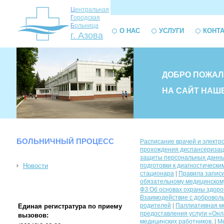
Ц
ентральная
Г
ородская
Б
ольница
О НАС
УСЛУГИ
КОНТ
г. Азова
ДОБРО ПОЖАЛ
НА САЙТ НАШ
БОЛЬНИЧНЫЙ ПРОЦЕСС
Расписание врачей и электр
прохождения диспансеризац
защиты персональных данных
Новости
подготовки к диагностическ
стационара
|
Правила запис
обязательному медицинском
ФЗ Об основах охраны здоро
Взаимодействие с доброволь
родителей
|
Паллиативная м
Единая регистратура по приему
предоставления услуги «Онла
вызовов:
медицинских работников,
|
Ме