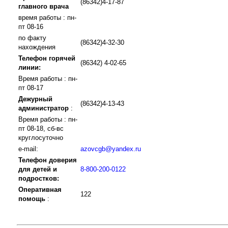
(86342)4-17-87
главного врача
время работы : пн-
пт 08-16
по факту
(86342)4-32-30
нахождения
Телефон горячей
(86342) 4-02-65
линии:
Время работы : пн-
пт 08-17
Дежурный
(86342)4-13-43
администратор
:
Время работы : пн-
пт 08-18, сб-вс
круглосуточно
e-mail:
azovcgb@yandex.ru
Телефон доверия
для детей и
8-800-200-0122
подростков:
Оперативная
122
помощь
: