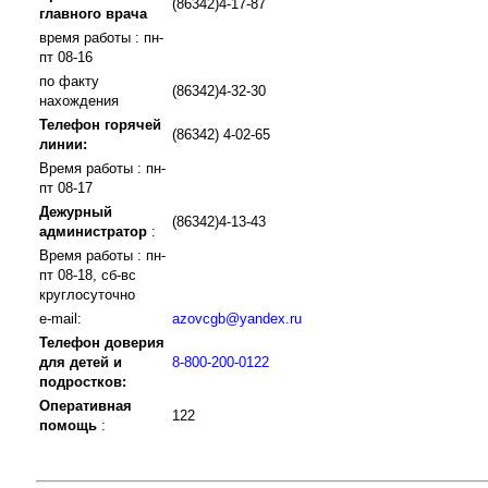
(86342)4-17-87
главного врача
время работы : пн-
пт 08-16
по факту
(86342)4-32-30
нахождения
Телефон горячей
(86342) 4-02-65
линии:
Время работы : пн-
пт 08-17
Дежурный
(86342)4-13-43
администратор
:
Время работы : пн-
пт 08-18, сб-вс
круглосуточно
e-mail:
azovcgb@yandex.ru
Телефон доверия
для детей и
8-800-200-0122
подростков:
Оперативная
122
помощь
: