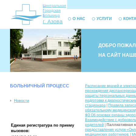
Ц
ентральная
Г
ородская
Б
ольница
О НАС
УСЛУГИ
КОНТ
г. Азова
ДОБРО ПОЖАЛ
НА САЙТ НАШ
БОЛЬНИЧНЫЙ ПРОЦЕСС
Расписание врачей и электр
прохождения диспансеризац
защиты персональных данных
Новости
подготовки к диагностическ
стационара
|
Правила запис
обязательному медицинском
ФЗ Об основах охраны здоро
Взаимодействие с доброволь
родителей
|
Паллиативная 
Единая регистратура по приему
предоставления услуги «Онла
вызовов:
медицинских работников,
|
Ме