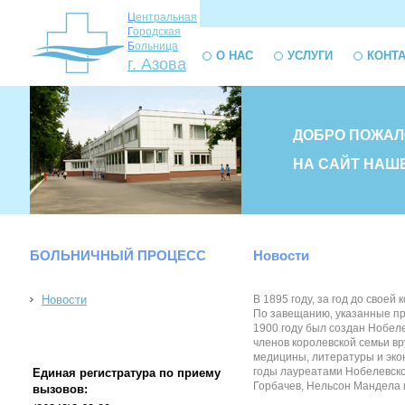
Ц
ентральная
Г
ородская
Б
ольница
О НАС
УСЛУГИ
КОНТ
г. Азова
ДОБРО ПОЖАЛ
НА САЙТ НАШ
БОЛЬНИЧНЫЙ ПРОЦЕСС
Новости
Новости
В 1895 году, за год до свое
По завещанию, указанные пр
1900 году был создан Нобел
членов королевской семьи в
медицины, литературы и эко
годы лауреатами Нобелевско
Единая регистратура по приему
Горбачев, Нельсон Мандела и 
вызовов: