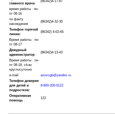
(86342)4-17-87
главного врача
время работы : пн-
пт 08-16
по факту
(86342)4-32-30
нахождения
Телефон горячей
(86342) 4-02-65
линии:
Время работы : пн-
пт 08-17
Дежурный
(86342)4-13-43
администратор
:
Время работы : пн-
пт 08-18, сб-вс
круглосуточно
e-mail:
azovcgb@yandex.ru
Телефон доверия
для детей и
8-800-200-0122
подростков:
Оперативная
122
помощь
: