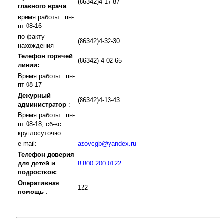
(86342)4-17-87
главного врача
время работы : пн-
пт 08-16
по факту
(86342)4-32-30
нахождения
Телефон горячей
(86342) 4-02-65
линии:
Время работы : пн-
пт 08-17
Дежурный
(86342)4-13-43
администратор
:
Время работы : пн-
пт 08-18, сб-вс
круглосуточно
e-mail:
azovcgb@yandex.ru
Телефон доверия
для детей и
8-800-200-0122
подростков:
Оперативная
122
помощь
: