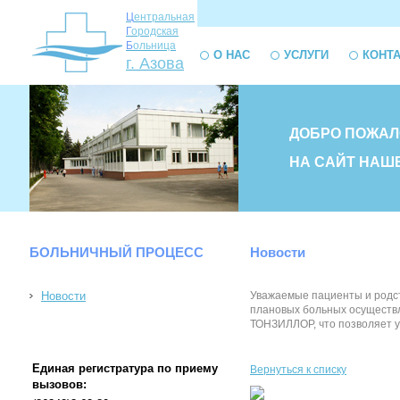
Ц
ентральная
Г
ородская
Б
ольница
О НАС
УСЛУГИ
КОНТ
г. Азова
ДОБРО ПОЖАЛ
НА САЙТ НАШ
БОЛЬНИЧНЫЙ ПРОЦЕСС
Новости
Новости
Уважаемые пациенты и родст
плановых больных осуществл
ТОНЗИЛЛОР, что позволяет у
Единая регистратура по приему
Вернуться к списку
вызовов: