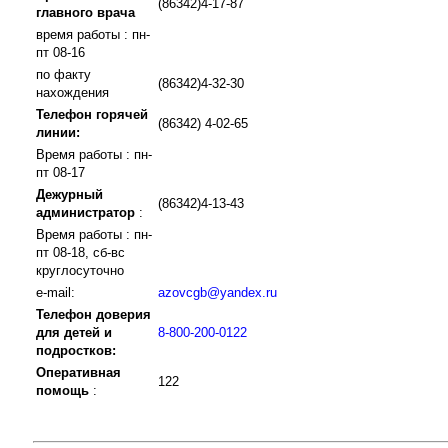
(86342)4-17-87
главного врача
время работы : пн-
пт 08-16
по факту
(86342)4-32-30
нахождения
Телефон горячей
(86342) 4-02-65
линии:
Время работы : пн-
пт 08-17
Дежурный
(86342)4-13-43
администратор
:
Время работы : пн-
пт 08-18, сб-вс
круглосуточно
e-mail:
azovcgb@yandex.ru
Телефон доверия
для детей и
8-800-200-0122
подростков:
Оперативная
122
помощь
: