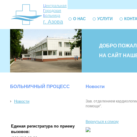
Ц
ентральная
Г
ородская
Б
ольница
О НАС
УСЛУГИ
КОНТ
г. Азова
ДОБРО ПОЖАЛ
НА САЙТ НАШ
БОЛЬНИЧНЫЙ ПРОЦЕСС
Новости
Новости
Зав. отделением кардиологи
помощи".
Вернуться к списку
Единая регистратура по приему
вызовов: