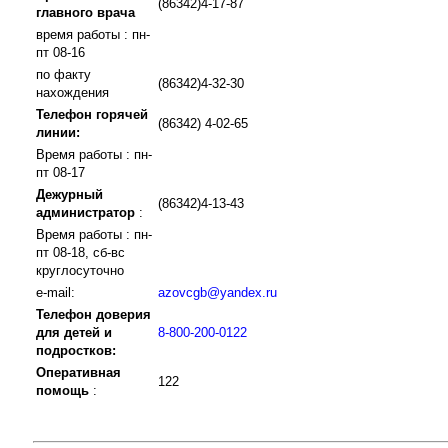
(86342)4-17-87
главного врача
время работы : пн-
пт 08-16
по факту
(86342)4-32-30
нахождения
Телефон горячей
(86342) 4-02-65
линии:
Время работы : пн-
пт 08-17
Дежурный
(86342)4-13-43
администратор
:
Время работы : пн-
пт 08-18, сб-вс
круглосуточно
e-mail:
azovcgb@yandex.ru
Телефон доверия
для детей и
8-800-200-0122
подростков:
Оперативная
122
помощь
: