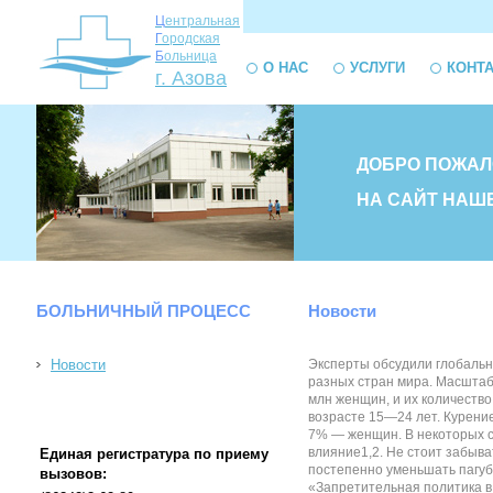
Ц
ентральная
Г
ородская
Б
ольница
О НАС
УСЛУГИ
КОНТ
г. Азова
ДОБРО ПОЖАЛ
НА САЙТ НАШ
БОЛЬНИЧНЫЙ ПРОЦЕСС
Новости
Новости
Эксперты обсудили глобальные решения по снижению вреда от табакокурения На Первом Евразийском Никотиновом Форуме были представлены научные исследования, подтверждающие возможность снизить вред от потребления никотина, а также передовая регуляторная практика разных стран мира. Масштаб проблемы Несмотря на усилия, предпринимаемые медицинским сообществом и органами власти разных стран, курение остается одной из самых серьезных проблем человечества. В мире насчитывается около 1,1 млрд курильщиков: 900 млн мужчин и 200 млн женщин, и их количество почти не снижается. В странах ЕАЭС более 37 млн курящих людей. В нашей стране, по данным Росстата, курит примерно каждый пятый, а это более 32 млн человек. При этом Россия входит в первую десятку с наибольшим количеством курящих людей в возрасте 15—24 лет. Курение вызывает множество заболеваний и наносит огромный ущерб общественному здоровью по всей планете1. Анализ европейских экспертов в области здравоохранения показал, что в развитых странах табак становится причи
Единая регистратура по приему
вызовов: