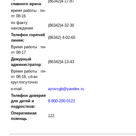
(86342)4-17-87
главного врача
время работы : пн-
пт 08-16
по факту
(86342)4-32-30
нахождения
Телефон горячей
(86342) 4-02-65
линии:
Время работы : пн-
пт 08-17
Дежурный
(86342)4-13-43
администратор
:
Время работы : пн-
пт 08-18, сб-вс
круглосуточно
e-mail:
azovcgb@yandex.ru
Телефон доверия
для детей и
8-800-200-0122
подростков:
Оперативная
122
помощь
: