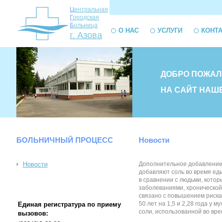
Ц
ентральная
Г
ородская
Б
ольница
О НАС
УСЛУГИ
КОНТ
г. Азова
ДОБРО ПОЖАЛ
НА САЙТ НАШ
БОЛЬНИЧНЫЙ ПРОЦЕСС
Новости
Новости
Дополнительное добавление 
добавляют соль во время еды
в сравнении с людьми, котор
заболеваниями, хронической
связано с повышением риска
50 лет на 1,5 и 2,28 года у
Единая регистратура по приему
соли, использованной во врем
вызовов: