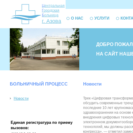
Ц
ентральная
Г
ородская
Б
ольница
О НАС
УСЛУГИ
КОНТ
г. Азова
ДОБРО ПОЖАЛ
НА САЙТ НАШ
БОЛЬНИЧНЫЙ ПРОЦЕСС
Новости
Новости
Трек «Цифровая трансформац
обсудить современные тренд
последние 10 лет крупномас
здравоохранении на основе 
внедрения цифровых техноло
электронном документооборо
Единая регистратура по приему
технологий, мы должны расс
вызовов:
конгресса», — отметил заме