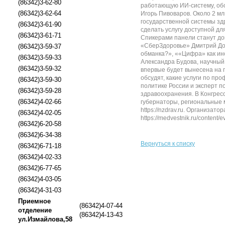
(86342)3-62-80
работающую ИИ-систему, обс
(86342)3-62-64
Игорь Пивоваров. Около 2 м
государственной системы здр
(86342)3-61-90
сделать услугу доступной д
(86342)3-61-71
Спикерами панели станут до
«СберЗдоровье» Дмитрий Дом
(86342)3-59-37
обманка?», ««Цифра» как ин
(86342)3-59-33
Александра Будова, научный
(86342)3-59-32
впервые будет вынесена на 
обсудят, какие услуги по п
(86342)3-59-30
политике России и эксперт 
(86342)3-59-28
здравоохранения. В Конгрес
(86342)4-02-66
губернаторы, региональные 
https://nzdrav.ru. Организ
(86342)4-02-05
https://medvestnik.ru/content/ev
(86342)6-20-58
(86342)6-34-38
Вернуться к списку
(86342)6-71-18
(86342)4-02-33
(86342)6-77-65
(86342)4-03-05
(86342)4-31-03
Приемное
(86342)4-07-44
отделение
(86342)4-13-43
ул.Измайлова,58