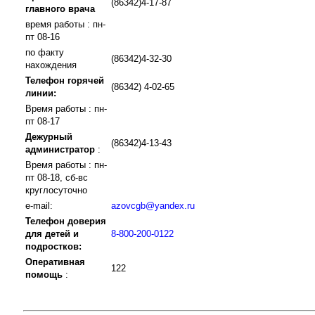
(86342)4-17-87
главного врача
время работы : пн-
пт 08-16
по факту
(86342)4-32-30
нахождения
Телефон горячей
(86342) 4-02-65
линии:
Время работы : пн-
пт 08-17
Дежурный
(86342)4-13-43
администратор
:
Время работы : пн-
пт 08-18, сб-вс
круглосуточно
e-mail:
azovcgb@yandex.ru
Телефон доверия
для детей и
8-800-200-0122
подростков:
Оперативная
122
помощь
: