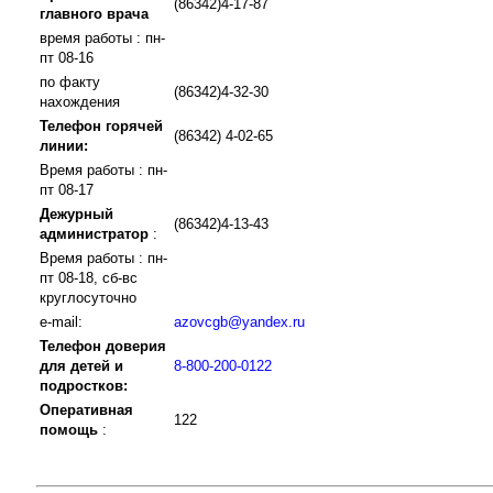
(86342)4-17-87
главного врача
время работы : пн-
пт 08-16
по факту
(86342)4-32-30
нахождения
Телефон горячей
(86342) 4-02-65
линии:
Время работы : пн-
пт 08-17
Дежурный
(86342)4-13-43
администратор
:
Время работы : пн-
пт 08-18, сб-вс
круглосуточно
e-mail:
azovcgb@yandex.ru
Телефон доверия
для детей и
8-800-200-0122
подростков:
Оперативная
122
помощь
: