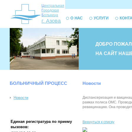
Ц
ентральная
Г
ородская
Б
ольница
О НАС
УСЛУГИ
КОНТ
г. Азова
ДОБРО ПОЖАЛ
НА САЙТ НАШ
БОЛЬНИЧНЫЙ ПРОЦЕСС
Новости
Новости
Диспансеризация и вакцинац
рамках полиса ОМС. Проводит
ревакцинацию. Она проводитс
Единая регистратура по приему
Вернуться к списку
вызовов: