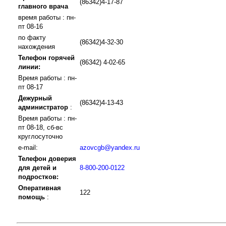
(86342)4-17-87
главного врача
время работы : пн-
пт 08-16
по факту
(86342)4-32-30
нахождения
Телефон горячей
(86342) 4-02-65
линии:
Время работы : пн-
пт 08-17
Дежурный
(86342)4-13-43
администратор
:
Время работы : пн-
пт 08-18, сб-вс
круглосуточно
e-mail:
azovcgb@yandex.ru
Телефон доверия
для детей и
8-800-200-0122
подростков:
Оперативная
122
помощь
: