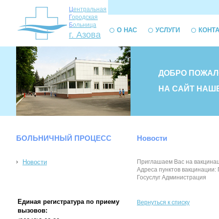
Ц
ентральная
Г
ородская
Б
ольница
О НАС
УСЛУГИ
КОНТ
г. Азова
ДОБРО ПОЖАЛ
НА САЙТ НАШ
БОЛЬНИЧНЫЙ ПРОЦЕСС
Новости
Новости
Приглашаем Вас на вакцинац
Адреса пунктов вакцинации: 
Госуслуг Администрация
Единая регистратура по приему
Вернуться к списку
вызовов: