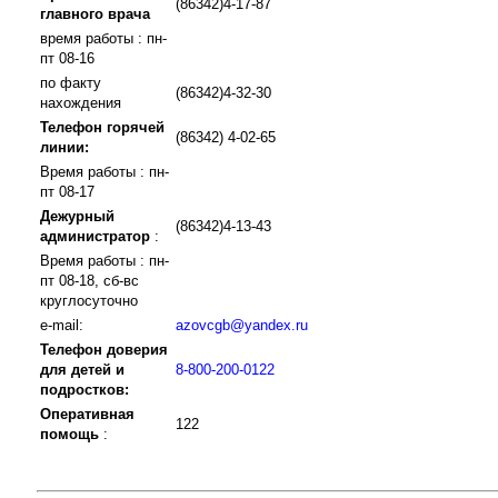
(86342)4-17-87
главного врача
время работы : пн-
пт 08-16
по факту
(86342)4-32-30
нахождения
Телефон горячей
(86342) 4-02-65
линии:
Время работы : пн-
пт 08-17
Дежурный
(86342)4-13-43
администратор
:
Время работы : пн-
пт 08-18, сб-вс
круглосуточно
e-mail:
azovcgb@yandex.ru
Телефон доверия
для детей и
8-800-200-0122
подростков:
Оперативная
122
помощь
: