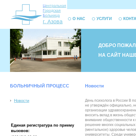
Ц
ентральная
Г
ородская
Б
ольница
О НАС
УСЛУГИ
КОНТ
г. Азова
ДОБРО ПОЖАЛ
НА САЙТ НАШ
БОЛЬНИЧНЫЙ ПРОЦЕСС
Новости
Новости
День психолога в России В п
не утверждён официально, н
организации здравоохранени
вносить вклад в жизнь общес
внимание общественности к п
решение многих социальных п
Единая регистратура по приему
(ментальное) здоровье челов
вызовов:
университеты. Среди универ