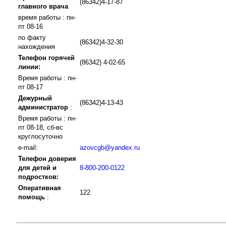
(86342)4-17-87
главного врача
время работы : пн-
пт 08-16
по факту
(86342)4-32-30
нахождения
Телефон горячей
(86342) 4-02-65
линии:
Время работы : пн-
пт 08-17
Дежурный
(86342)4-13-43
администратор
:
Время работы : пн-
пт 08-18, сб-вс
круглосуточно
e-mail:
azovcgb@yandex.ru
Телефон доверия
для детей и
8-800-200-0122
подростков:
Оперативная
122
помощь
: