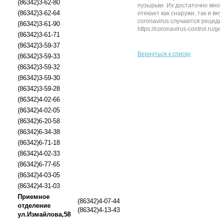
(86342)3-62-80
пузырьки. Их достаточно мно
(86342)3-62-64
отекает как снаружи, так и 
coronavirus случаются рецид
(86342)3-61-90
https://coronavirus-control.ru/g
(86342)3-61-71
(86342)3-59-37
Вернуться к списку
(86342)3-59-33
(86342)3-59-32
(86342)3-59-30
(86342)3-59-28
(86342)4-02-66
(86342)4-02-05
(86342)6-20-58
(86342)6-34-38
(86342)6-71-18
(86342)4-02-33
(86342)6-77-65
(86342)4-03-05
(86342)4-31-03
Приемное
(86342)4-07-44
отделение
(86342)4-13-43
ул.Измайлова,58