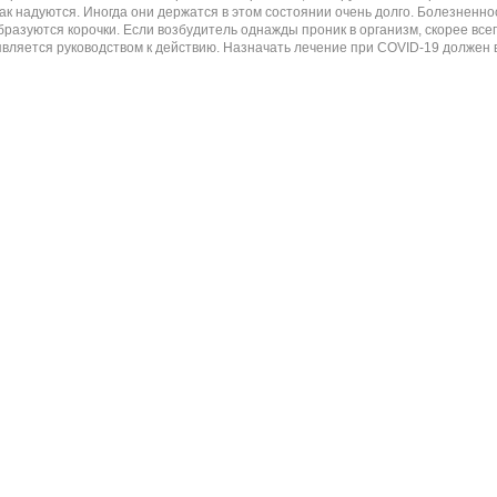
 как надуются. Иногда они держатся в этом состоянии очень долго. Болезне
образуются корочки. Если возбудитель однажды проник в организм, скорее все
является руководством к действию. Назначать лечение при COVID-19 должен 