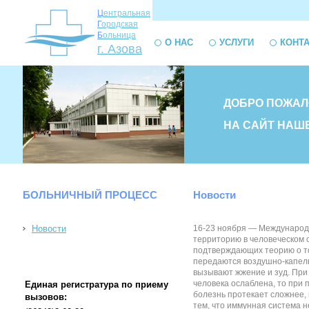
Ц
ентральная
Г
ородская
Б
ольница
О НАС
УСЛУГИ
КОНТ
г. Азова
ДОБРО ПОЖАЛ
НА САЙТ НАШ
БОЛЬНИЧНЫЙ ПРОЦЕСС
Новости
Новости
16-23 ноября — Международна
территорию в человеческом 
подтверждающих теорию о то
передаются воздушно-капель
вызывают жжение и зуд. При
человека ослаблена, то при 
Единая регистратура по приему
болезнь протекает сложнее,
вызовов:
тем, что иммунная система н