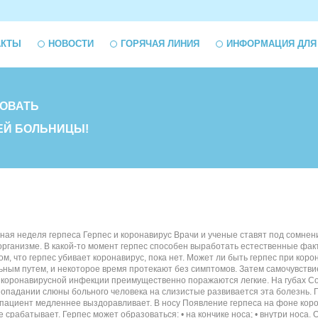
АКТЫ
НОВОСТИ
ГОРЯЧАЯ ЛИНИЯ
ИНФОРМАЦИЯ ДЛЯ
ОВАТЬ
ЕЙ БОЛЬНИЦЫ!
я неделя герпеса Герпес и коронавирус Врачи и ученые ставят под сомнение
организме. В какой-то момент герпес способен выработать естественные фак
м, что герпес убивает коронавирус, пока нет. Может ли быть герпес при ко
ным путем, и некоторое время протекают без симптомов. Затем самочувстви
 коронавирусной инфекции преимущественно поражаются легкие. На губах Со
попадании слюны больного человека на слизистые развивается эта болезнь. Г
 пациент медленнее выздоравливает. В носу Появление герпеса на фоне кор
е срабатывает. Герпес может образоваться: • на кончике носа; • внутри нос