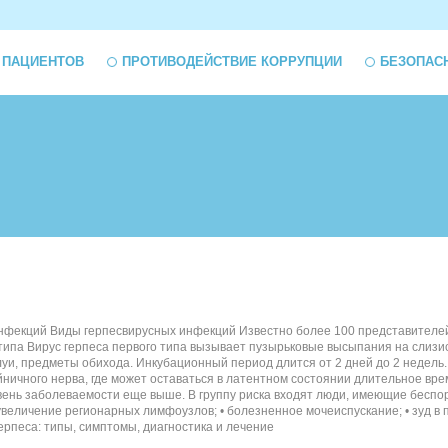
 ПАЦИЕНТОВ
ПРОТИВОДЕЙСТВИЕ КОРРУПЦИИ
БЕЗОПАС
фекций Виды герпесвирусных инфекций Известно более 100 представителей в
па Вирус герпеса первого типа вызывает пузырьковые высыпания на слизисто
уи, предметы обихода. Инкубационный период длится от 2 дней до 2 недел
ничного нерва, где может оставаться в латентном состоянии длительное вре
овень заболеваемости еще выше. В группу риска входят люди, имеющие беспо
 увеличение регионарных лимфоузлов; • болезненное мочеиспускание; • зуд в
сы герпеса: типы, симптомы, диагностика и лечение