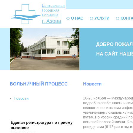
Ц
ентральная
Г
ородская
Б
ольница
О НАС
УСЛУГИ
КОНТ
г. Азова
ДОБРО ПОЖАЛ
НА САЙТ НАШ
БОЛЬНИЧНЫЙ ПРОЦЕСС
Новости
Новости
16-23 ноября — Международн
подробно особенности и симп
являются носителями инфекц
увеличением локальных лимф
путем. По России средний п
активной половой жизни. К с
Единая регистратура по приему
рецидивами (6-12 раз в год и 
вызовов: