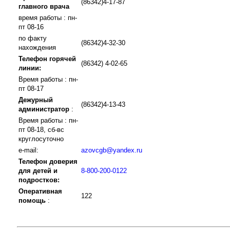
(86342)4-17-87
главного врача
время работы : пн-
пт 08-16
по факту
(86342)4-32-30
нахождения
Телефон горячей
(86342) 4-02-65
линии:
Время работы : пн-
пт 08-17
Дежурный
(86342)4-13-43
администратор
:
Время работы : пн-
пт 08-18, сб-вс
круглосуточно
e-mail:
azovcgb@yandex.ru
Телефон доверия
для детей и
8-800-200-0122
подростков:
Оперативная
122
помощь
: