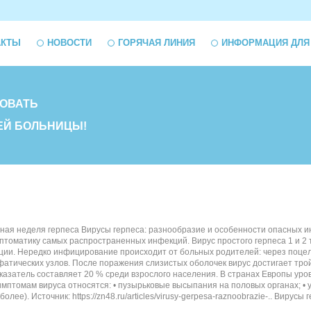
АКТЫ
НОВОСТИ
ГОРЯЧАЯ ЛИНИЯ
ИНФОРМАЦИЯ ДЛЯ
ОВАТЬ
ЕЙ БОЛЬНИЦЫ!
ая неделя герпеса Вирусы герпеса: разнообразие и особенности опасных ин
томатику самых распространенных инфекций. Вирус простого герпеса 1 и 2 ти
ии. Нередко инфицирование происходит от больных родителей: через поцел
атических узлов. После поражения слизистых оболочек вирус достигает трой
оказатель составляет 20 % среди взрослого населения. В странах Европы ур
имптомам вируса относятся: • пузырьковые высыпания на половых органах; •
более). Источник: https://zn48.ru/articles/virusy-gerpesa-raznoobrazie-.. Виру