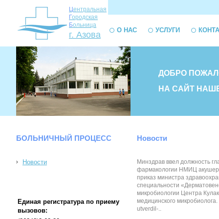
Ц
ентральная
Г
ородская
Б
ольница
О НАС
УСЛУГИ
КОНТ
г. Азова
ДОБРО ПОЖАЛ
НА САЙТ НАШ
БОЛЬНИЧНЫЙ ПРОЦЕСС
Новости
Новости
Минздрав ввел должность гл
фармакологии НМИЦ акушерст
приказ министра здравоохра
специальности «Дерматовене
микробиологии Центра Кулако
медицинского микробиолога. 
Единая регистратура по приему
utverdil-..
вызовов: