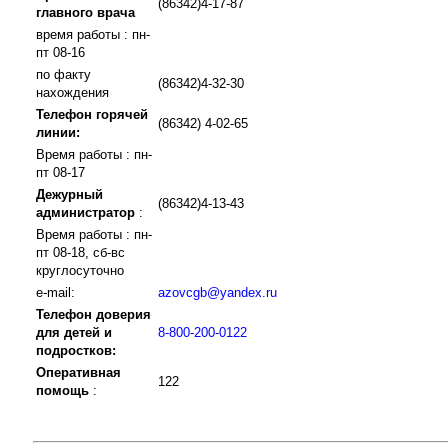
(86342)4-17-87
главного врача
время работы : пн-
пт 08-16
по факту
(86342)4-32-30
нахождения
Телефон горячей
(86342) 4-02-65
линии:
Время работы : пн-
пт 08-17
Дежурный
(86342)4-13-43
администратор
:
Время работы : пн-
пт 08-18, сб-вс
круглосуточно
e-mail:
azovcgb@yandex.ru
Телефон доверия
для детей и
8-800-200-0122
подростков:
Оперативная
122
помощь
: