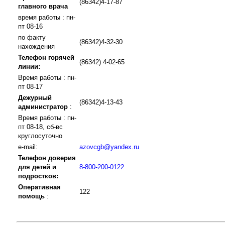
(86342)4-17-87
главного врача
время работы : пн-
пт 08-16
по факту
(86342)4-32-30
нахождения
Телефон горячей
(86342) 4-02-65
линии:
Время работы : пн-
пт 08-17
Дежурный
(86342)4-13-43
администратор
:
Время работы : пн-
пт 08-18, сб-вс
круглосуточно
e-mail:
azovcgb@yandex.ru
Телефон доверия
для детей и
8-800-200-0122
подростков:
Оперативная
122
помощь
: