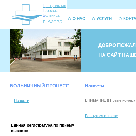
Ц
ентральная
Г
ородская
Б
ольница
О НАС
УСЛУГИ
КОНТ
г. Азова
ДОБРО ПОЖАЛ
НА САЙТ НАШ
БОЛЬНИЧНЫЙ ПРОЦЕСС
Новости
Новости
ВНИМАНИЕ!!! Новые номера те
Вернуться к списку
Единая регистратура по приему
вызовов: