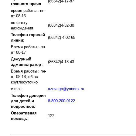
(86342)4-17-87
главного врача
время работы : пн-
пт 08-16
по факту
(86342)4-32-30
нахождения
Телефон горячей
(86342) 4-02-65
линии:
Время работы : пн-
пт 08-17
Дежурный
(86342)4-13-43
администратор
:
Время работы : пн-
пт 08-18, сб-вс
круглосуточно
e-mail:
azovcgb@yandex.ru
Телефон доверия
для детей и
8-800-200-0122
подростков:
Оперативная
122
помощь
: