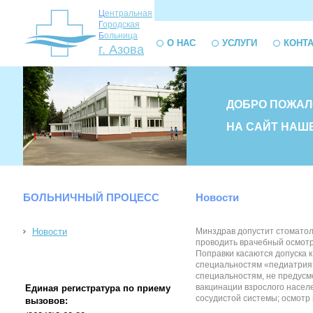
Ц
ентральная
Г
ородская
Б
ольница
О НАС
УСЛУГИ
КОНТ
г. Азова
ДОБРО ПОЖАЛ
НА САЙТ НАШ
БОЛЬНИЧНЫЙ ПРОЦЕСС
Новости
Новости
Минздрав допустит стоматол
проводить врачебный осмотр
Поправки касаются допуска 
специальностям «педиатрия»
специальностям, не предус
вакцинации взрослого насел
Единая регистратура по приему
сосудистой системы; осмотр з
вызовов: