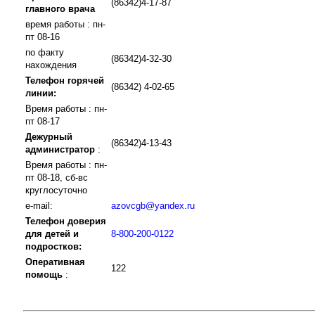
(86342)4-17-87
главного врача
время работы : пн-
пт 08-16
по факту
(86342)4-32-30
нахождения
Телефон горячей
(86342) 4-02-65
линии:
Время работы : пн-
пт 08-17
Дежурный
(86342)4-13-43
администратор
:
Время работы : пн-
пт 08-18, сб-вс
круглосуточно
e-mail:
azovcgb@yandex.ru
Телефон доверия
для детей и
8-800-200-0122
подростков:
Оперативная
122
помощь
: