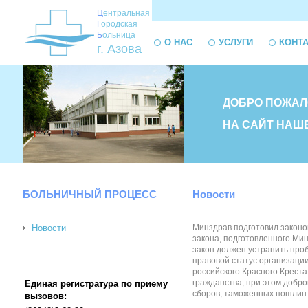
Ц
ентральная
Г
ородская
Б
ольница
О НАС
УСЛУГИ
КОНТ
г. Азова
ДОБРО ПОЖАЛ
НА САЙТ НАШ
БОЛЬНИЧНЫЙ ПРОЦЕСС
Новости
Новости
Минздрав подготовил законоп
закона, подготовленного Мин
закон должен устранить про
правовой статус организаци
российского Красного Крест
гражданства, при этом добро
Единая регистратура по приему
сборов, таможенных пошлин и 
вызовов: