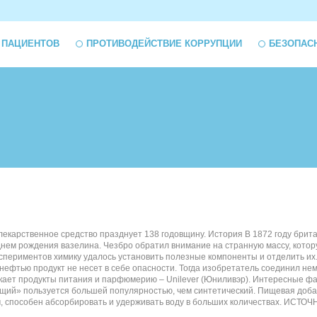
 ПАЦИЕНТОВ
ПРОТИВОДЕЙСТВИЕ КОРРУПЦИИ
БЕЗОПАС
 лекарственное средство празднует 138 годовщину. История В 1872 году бри
 днем рождения вазелина. Чезбро обратил внимание на странную массу, кото
экспериментов химику удалось установить полезные компоненты и отделить и
 нефтью продукт не несет в себе опасности. Тогда изобретатель соединил не
скает продукты питания и парфюмерию – Unilever (Юниливэр). Интересные ф
ящий» пользуется большей популярностью, чем синтетический. Пищевая добав
пособен абсорбировать и удерживать воду в больших количествах. ИСТОЧНИК: 