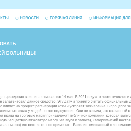
АКТЫ
НОВОСТИ
ГОРЯЧАЯ ЛИНИЯ
ИНФОРМАЦИЯ ДЛЯ
ОВАТЬ
ЕЙ БОЛЬНИЦЫ!
ень рождения вазелина отмечается 14 мая. В 2021 году это косметическое и
 он запатентовал данное средство. Эту дату и принято считать официальным
но влияет на процесс регенерации кожи и ускоряет заживление. В процессе 
ванием вызывала у людей легкое недоумение. Они не верили, что связанный с
дня права на торговую марку принадлежат публичной компании, которая выпу
ную бесцветную вязковатую массу без вкуса и запаха), «американский насто
мная смазка) его нежелательно применять. Вазелин, смешанный с ланолином, с