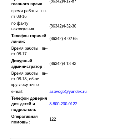
(86342)4-17-87
главного врача
время работы : пн-
пт 08-16
по факту
(86342)4-32-30
нахождения
Телефон горячей
(86342) 4-02-65
линии:
Время работы : пн-
пт 08-17
Дежурный
(86342)4-13-43
администратор
:
Время работы : пн-
пт 08-18, сб-вс
круглосуточно
e-mail:
azovcgb@yandex.ru
Телефон доверия
для детей и
8-800-200-0122
подростков:
Оперативная
122
помощь
: