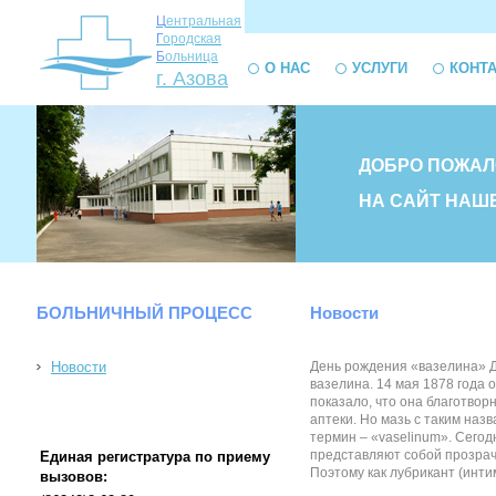
Ц
ентральная
Г
ородская
Б
ольница
О НАС
УСЛУГИ
КОНТ
г. Азова
ДОБРО ПОЖАЛ
НА САЙТ НАШ
БОЛЬНИЧНЫЙ ПРОЦЕСС
Новости
Новости
День рождения «вазелина» Д
вазелина. 14 мая 1878 года
показало, что она благотвор
аптеки. Но мазь с таким наз
термин – «vaselinum». Сего
представляют собой прозрач
Единая регистратура по приему
Поэтому как лубрикант (инти
вызовов: